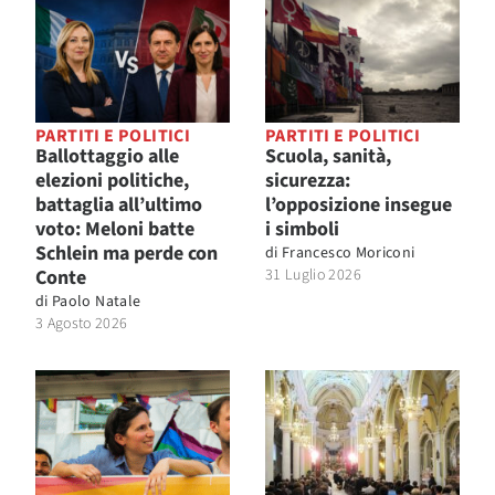
PARTITI E POLITICI
PARTITI E POLITICI
Ballottaggio alle
Scuola, sanità,
elezioni politiche,
sicurezza:
battaglia all’ultimo
l’opposizione insegue
voto: Meloni batte
i simboli
Schlein ma perde con
di
Francesco Moriconi
Conte
31 Luglio 2026
di
Paolo Natale
3 Agosto 2026