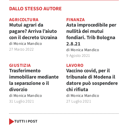
DALLO STESSO AUTORE
AGRICOLTURA
FINANZA
Mutui agrari da
Asta improcedibile per
pagare? Arriva l’aiuto
nullità dei mutui
con il decreto Ucraina
fondiari. Trib Bologna
2.8.21
di
Monica Mandico
27 Marzo 2022
di
Monica Mandico
9 Agosto 2021
GIUSTIZIA
LAVORO
Trasferimento
Vaccino covid, per il
immobiliare mediante
tribunale di Modena il
la separazione o il
datore può sospendere
divorzio
chi rifiuta
di
Monica Mandico
di
Monica Mandico
31 Luglio 2021
27 Luglio 2021
TUTTI I POST