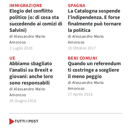
IMMIGRAZIONE
SPAGNA
Elogio del conflitto
La Catalogna sospende
politico (o: di cosa sta
l’indipendenza. E forse
succedendo ai comizi di
finalmente può tornare
Salvini)
la politica
di
Alessandro Mario
di
Alessandro Mario
Amoroso
Amoroso
1 Luglio 2020
10 Ottobre 2017
UE
BENI COMUNI
Abbiamo sbagliato
Quando un referendum
l’analisi su Brexit e
ti costringe a scegliere
giovani: anche loro
il meno peggio
sono responsabili
di
Alessandro Mario
Amoroso
di
Alessandro Mario
17 Aprile 2016
Amoroso
26 Giugno 2016
TUTTI I POST