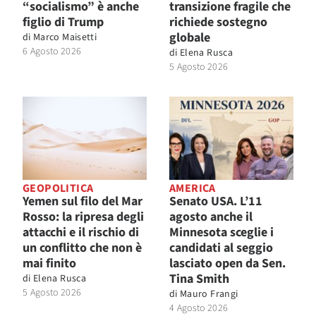
“socialismo” è anche
transizione fragile che
figlio di Trump
richiede sostegno
globale
di
Marco Maisetti
6 Agosto 2026
di
Elena Rusca
5 Agosto 2026
GEOPOLITICA
AMERICA
Yemen sul filo del Mar
Senato USA. L’11
Rosso: la ripresa degli
agosto anche il
attacchi e il rischio di
Minnesota sceglie i
un conflitto che non è
candidati al seggio
mai finito
lasciato open da Sen.
Tina Smith
di
Elena Rusca
5 Agosto 2026
di
Mauro Frangi
4 Agosto 2026