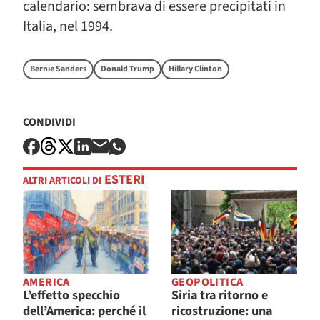
calendario: sembrava di essere precipitati in
Italia, nel 1994.
Bernie Sanders
Donald Trump
Hillary Clinton
CONDIVIDI
ESTERI
ALTRI ARTICOLI DI
AMERICA
GEOPOLITICA
L’effetto specchio
Siria tra ritorno e
dell’America: perché il
ricostruzione: una