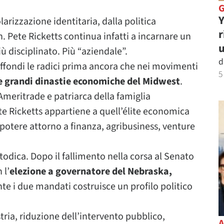
Y
rizzazione identitaria, dalla politica
r
n. Pete Ricketts continua infatti a incarnare un
u
ù disciplinato. Più “aziendale”.
d
 affondi le radici prima ancora che nei movimenti
5
e grandi dinastie economiche del Midwest
.
Ameritrade e patriarca della famiglia
te Ricketts appartiene a quell’élite economica
 potere attorno a finanza, agribusiness, venture
todica. Dopo il fallimento nella corsa al Senato
 l’
elezione a governatore del Nebraska,
te i due mandati costruisce un profilo politico
stria, riduzione dell’intervento pubblico,