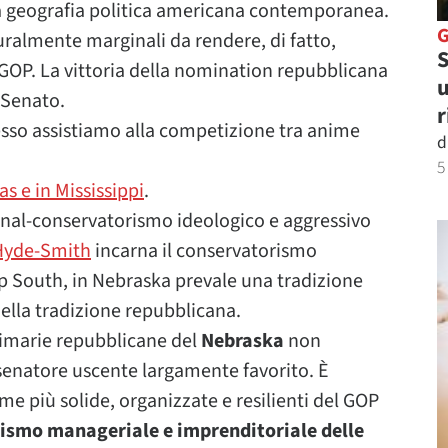
lla geografia politica americana contemporanea.
ralmente marginali da rendere, di fatto,
S
e GOP. La vittoria della nomination repubblicana
u
 Senato.
r
esso assistiamo alla competizione tra anime
d
5
s e in Mississippi
.
onal-conservatorismo ideologico e aggressivo
Hyde-Smith
incarna il conservatorismo
ep South, in Nebraska prevale una tradizione
della tradizione repubblicana.
rimarie repubblicane del
Nebraska
non
senatore uscente largamente favorito. È
ime più solide, organizzate e resilienti del GOP
ismo manageriale e imprenditoriale delle