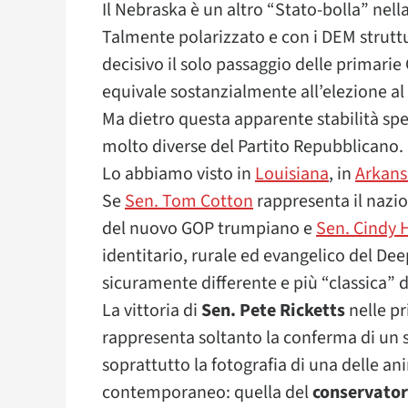
Il Nebraska è un altro “Stato-bolla” ne
Talmente polarizzato e con i DEM struttu
decisivo il solo passaggio delle primari
equivale sostanzialmente all’elezione al
Ma dietro questa apparente stabilità sp
molto diverse del Partito Repubblicano.
Lo abbiamo visto in
Louisiana
, in
Arkansa
Se
Sen. Tom Cotton
rappresenta il nazi
del nuovo GOP trumpiano e
Sen. Cindy 
identitario, rurale ed evangelico del De
sicuramente differente e più “classica” 
La vittoria di
Sen. Pete Ricketts
nelle p
rappresenta soltanto la conferma di un 
soprattutto la fotografia di una delle an
contemporaneo: quella del
conservator