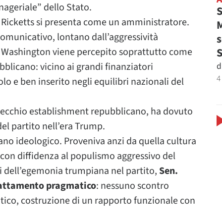
ageriale” dello Stato.
S
e Ricketts si presenta come un amministratore.
M
 comunicativo, lontano dall’aggressività
s
 A Washington viene percepito soprattutto come
d
blicano: vicino ai grandi finanziatori
4
o e ben inserito negli equilibri nazionali del
 vecchio establishment repubblicano, ha dovuto
el partito nell’era Trump.
ano ideologico. Proveniva anzi da quella cultura
con diffidenza al populismo aggressivo del
i dell’egemonia trumpiana nel partito,
Sen.
adattamento pragmatico
: nessuno scontro
itico, costruzione di un rapporto funzionale con