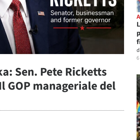
L
p
f
d
6
a: Sen. Pete Ricketts
 Il GOP manageriale del