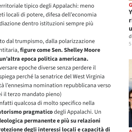
rritoriale tipico degli Appalachi: meno
Y
ti locali di potere, difesa dell’economia
r
diazione dentro istituzioni sempre più
u
d
o dal trumpismo, dalla polarizzazione
5
ntitaria,
figure come Sen. Shelley Moore
un’altra epoca politica americana.
versare epoche diverse senza perdere il
 spiega perché la senatrice del West Virginia
ltà l’ennesima nomination repubblicana verso
i il terzo mandato pieno)
fatti qualcosa di molto specifico nella
atorismo pragmatico
degli Appalachi. Un
deologica permanente e più su relazioni
otezione degli interessi locali e capacità di