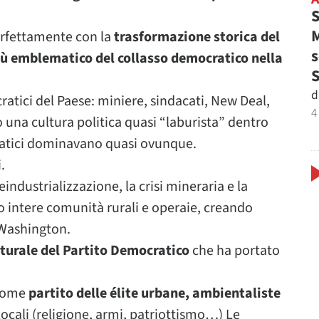
S
M
perfettamente con la
trasformazione storica del
s
iù emblematico del collasso democratico nella
d
ratici del Paese: miniere, sindacati, New Deal,
4
 una cultura politica quasi “laburista” dentro
cratici dominavano quasi ovunque.
.
deindustrializzazione, la crisi mineraria e la
o intere comunità rurali e operaie, creando
 Washington.
turale del Partito Democratico
che ha portato
 come
partito delle élite urbane, ambientaliste
locali (religione, armi, patriottismo…) Le