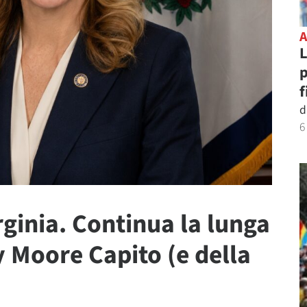
L
p
f
d
6
ginia. Continua la lunga
y Moore Capito (e della