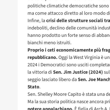
politiche climatiche democratiche sono
ma come attacco diretto al loro modo di
Infine, la
crisi delle strutture sociali tr
indeboliti, declino delle comunità indust
hanno prodotto un forte senso di abbando
bianchi meno istruiti.
Proprio i ceti economicamente più fragi
repubblicano.
Oggi la West Virginia è u
2024 i Democratici sono usciti completa
la vittoria di
Sen. Jim Justice (2024)
sul
seggio lasciato libero da
Sen. Joe Manch
Stato
.
Sen. Shelley Moore Capito è stata una de
Ma la sua storia politica nasce ancora p
potere appalachiano.
È figlia di Arch A