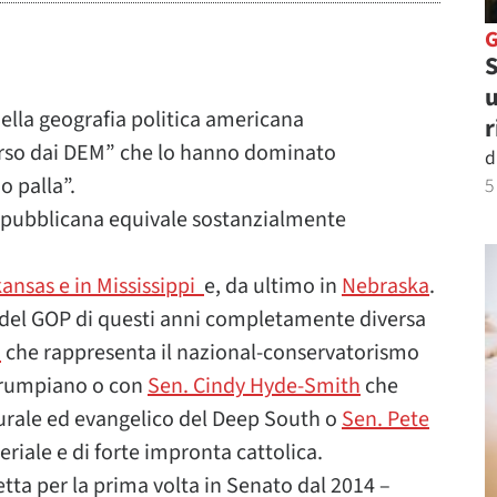
S
u
 nella geografia politica americana
r
erso dai DEM” che lo hanno dominato
d
o palla”.
5
repubblicana equivale sostanzialmente
ansas e in Mississippi
e, da ultimo in
Nebraska
.
del GOP di questi anni completamente diversa
n
che rappresenta il nazional-conservatorismo
 trumpiano o con
Sen. Cindy Hyde-Smith
che
rurale ed evangelico del Deep South o
Sen. Pete
iale e di forte impronta cattolica.
etta per la prima volta in Senato dal 2014 –