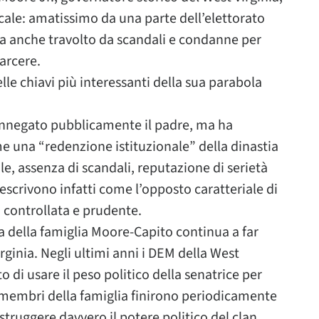
ocale: amatissimo da una parte dell’elettorato
 ma anche travolto da scandali e condanne per
arcere.
lle chiavi più interessanti della sua parabola
innegato pubblicamente il padre, ma ha
e una “redenzione istituzionale” della dinastia
ale, assenza di scandali, reputazione di serietà
scrivono infatti come l’opposto caratteriale di
i controllata e prudente.
 della famiglia Moore-Capito continua a far
rginia. Negli ultimi anni i DEM della West
 di usare il peso politico della senatrice per
tri membri della famiglia finirono periodicamente
struggere davvero il potere politico del clan.