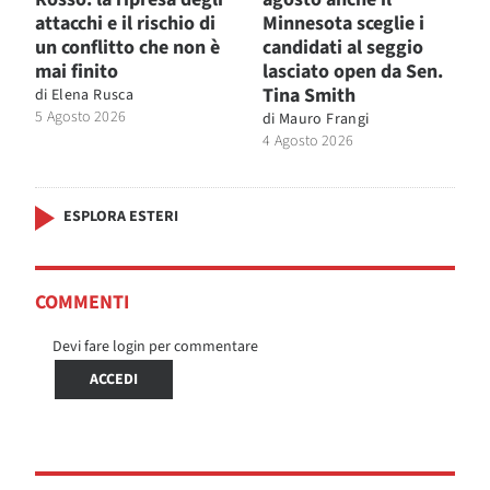
attacchi e il rischio di
Minnesota sceglie i
un conflitto che non è
candidati al seggio
mai finito
lasciato open da Sen.
Tina Smith
di
Elena Rusca
5 Agosto 2026
di
Mauro Frangi
4 Agosto 2026
ESPLORA ESTERI
COMMENTI
Devi fare login per commentare
ACCEDI