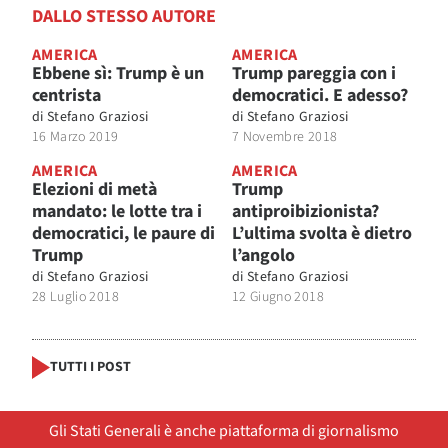
DALLO STESSO AUTORE
AMERICA
AMERICA
Ebbene sì: Trump è un
Trump pareggia con i
centrista
democratici. E adesso?
di
Stefano Graziosi
di
Stefano Graziosi
16 Marzo 2019
7 Novembre 2018
AMERICA
AMERICA
Elezioni di metà
Trump
mandato: le lotte tra i
antiproibizionista?
democratici, le paure di
L’ultima svolta è dietro
Trump
l’angolo
di
Stefano Graziosi
di
Stefano Graziosi
28 Luglio 2018
12 Giugno 2018
TUTTI I POST
Gli Stati Generali è anche piattaforma di giornalismo