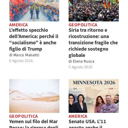
AMERICA
GEOPOLITICA
L’effetto specchio
Siria tra ritorno e
dell’America: perché il
ricostruzione: una
“socialismo” è anche
transizione fragile che
figlio di Trump
richiede sostegno
globale
di
Marco Maisetti
6 Agosto 2026
di
Elena Rusca
5 Agosto 2026
GEOPOLITICA
AMERICA
Yemen sul filo del Mar
Senato USA. L’11
Rosso: la ripresa degli
agosto anche il