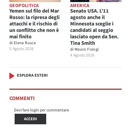
GEOPOLITICA
AMERICA
Yemen sul filo del Mar
Senato USA. L’11
Rosso: la ripresa degli
agosto anche il
attacchi e il rischio di
Minnesota sceglie i
un conflitto che non è
candidati al seggio
mai finito
lasciato open da Sen.
Tina Smith
di
Elena Rusca
5 Agosto 2026
di
Mauro Frangi
4 Agosto 2026
ESPLORA ESTERI
COMMENTI
Devi fare login per commentare
ACCEDI