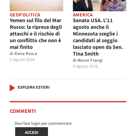
GEOPOLITICA
AMERICA
Yemen sul filo del Mar
Senato USA. L’11
Rosso: la ripresa degli
agosto anche il
attacchi e il rischio di
Minnesota sceglie i
un conflitto che non è
candidati al seggio
mai finito
lasciato open da Sen.
Tina Smith
di
Elena Rusca
5 Agosto 2026
di
Mauro Frangi
4 Agosto 2026
ESPLORA ESTERI
COMMENTI
Devi fare login per commentare
ACCEDI