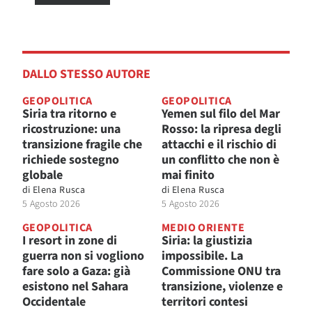
DALLO STESSO AUTORE
GEOPOLITICA
GEOPOLITICA
Siria tra ritorno e
Yemen sul filo del Mar
ricostruzione: una
Rosso: la ripresa degli
transizione fragile che
attacchi e il rischio di
richiede sostegno
un conflitto che non è
globale
mai finito
di
Elena Rusca
di
Elena Rusca
5 Agosto 2026
5 Agosto 2026
GEOPOLITICA
MEDIO ORIENTE
I resort in zone di
Siria: la giustizia
guerra non si vogliono
impossibile. La
fare solo a Gaza: già
Commissione ONU tra
esistono nel Sahara
transizione, violenze e
Occidentale
territori contesi