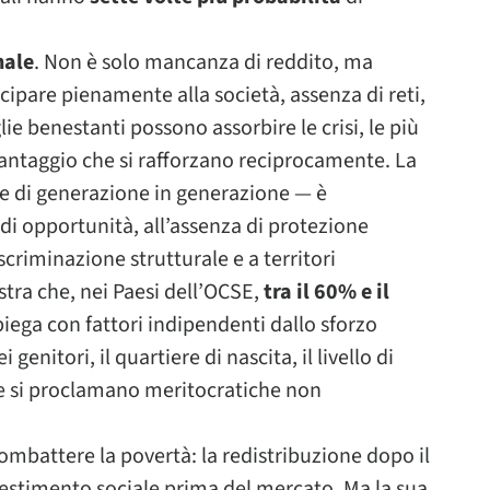
nale
. Non è solo mancanza di reddito, ma
ecipare pienamente alla società, assenza di reti,
ie benestanti possono assorbire le crisi, le più
svantaggio che si rafforzano reciprocamente. La
te di generazione in generazione — è
di opportunità, all’assenza di protezione
iscriminazione strutturale e a territori
tra che, nei Paesi dell’OCSE,
tra il 60% e il
piega con fattori indipendenti dallo sforzo
genitori, il quartiere di nascita, il livello di
he si proclamano meritocratiche non
 combattere la povertà: la redistribuzione dopo il
vestimento sociale prima del mercato. Ma la sua