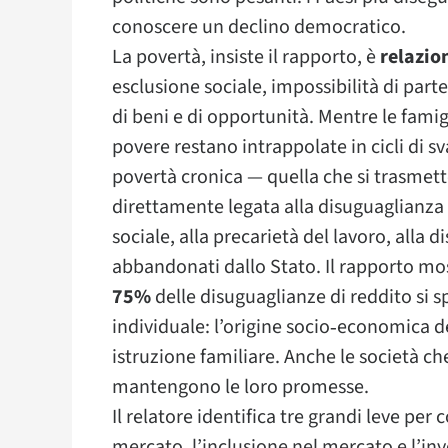
conoscere un declino democratico.
La povertà, insiste il rapporto, è
relazio
esclusione sociale, impossibilità di part
di beni e di opportunità. Mentre le famigl
povere restano intrappolate in cicli di 
povertà cronica — quella che si trasmet
direttamente legata alla disuguaglianza 
sociale, alla precarietà del lavoro, alla d
abbandonati dallo Stato. Il rapporto mos
75%
delle disuguaglianze di reddito si s
individuale: l’origine socio‑economica dei 
istruzione familiare. Anche le società c
mantengono le loro promesse.
Il relatore identifica tre grandi leve per
mercato, l’inclusione nel mercato e l’in