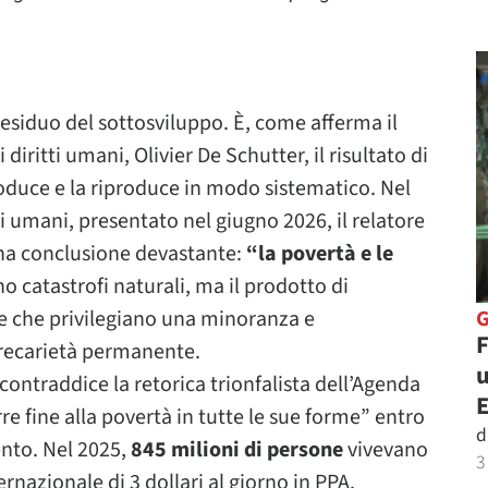
esiduo del sottosviluppo. È, come afferma il
diritti umani, Olivier De Schutter, il risultato di
duce e la riproduce in modo sistematico. Nel
ti umani, presentato nel giugno 2026, il relatore
 una conclusione devastante:
“la povertà e le
o catastrofi naturali, ma il prodotto di
he che privilegiano una minoranza e
F
recarietà permanente.
u
ontraddice la retorica trionfalista dell’Agenda
e fine alla povertà in tutte le sue forme” entro
d
ento. Nel 2025,
845 milioni di persone
vivevano
3
rnazionale di 3 dollari al giorno in PPA.