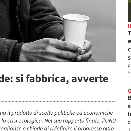
T
e
c
s
d
5
e: si fabbrica, avverte
B
s
 il prodotto di scelte politiche ed economiche
i
a crisi ecologica. Nel suo rapporto finale, l’ONU
d
lianze e chiede di ridefinire il progresso oltre
4