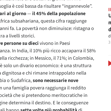
soglia è così bassa da risultare “ingannevole”.
ari al giorno
—
il 45% della popolazione
U
Africa subsahariana, questa cifra raggiunge
m
’anni fa. La povertà non diminuisce: ristagna o
d
a livelli storici.
d
3
e persone su dieci
vivono in Paesi
lianza. In India, il 10% più ricco accaparra il 58%
ella ricchezza; in Messico, il 71%; in Colombia,
è solo un divario economico: è una struttura
 dignitosa e chi rimane intrappolato nella
bia o Sudafrica,
sono necessarie nove
n una famiglia povera raggiunga il reddito
cietà che si pretendono meritocratiche in
igine determina il destino. E le conseguenze
guali hanno
sette volte più probabilità
di