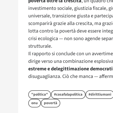
povertà oltre la crescita
, un quadro ch
investimento sociale, giustizia fiscale, g
universale, transizione giusta e parteci
scomparirà grazie alla crescita, ma graz
lotta contro la povertà deve essere integ
crisi ecologica — non sono agende sepa
strutturale.
Il rapporto si conclude con un avvertime
dirige verso una combinazione esplosiv
estreme e delegittimazione democrat
disuguaglianza. Ciò che manca — affer
"politica"
#cosafalapolitica
#dirittiumani
onu
povertà