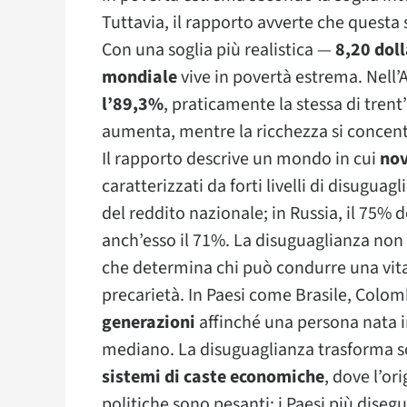
Tuttavia, il rapporto avverte che questa 
Con una soglia più realistica —
8,20 doll
mondiale
vive in povertà estrema. Nell’
l’89,3%
, praticamente la stessa di trent
aumenta, mentre la ricchezza si concentra 
Il rapporto descrive un mondo in cui
nov
caratterizzati da forti livelli di disuguag
del reddito nazionale; in Russia, il 75% d
anch’esso il 71%. La disuguaglianza non 
che determina chi può condurre una vita
precarietà. In Paesi come Brasile, Colom
generazioni
affinché una persona nata i
mediano. La disuguaglianza trasforma so
sistemi di caste economiche
, dove l’or
politiche sono pesanti: i Paesi più dise