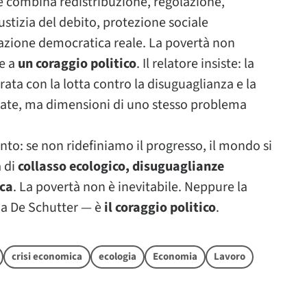
e combina redistribuzione, regolazione,
iustizia del debito, protezione sociale
pazione democratica reale. La povertà non
ie a
un coraggio politico
. Il relatore insiste: la
rata con la lotta contro la disuguaglianza e la
rate, ma dimensioni di uno stesso problema
nto: se non ridefiniamo il progresso, il mondo si
a di
collasso ecologico, disuguaglianze
ica
. La povertà non è inevitabile. Neppure la
ma De Schutter — è
il coraggio politico
.
crisi economica
ecologia
Economia
Lavoro