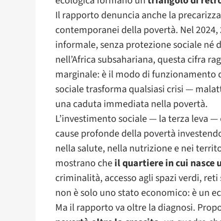
ecologica formano un
triangolo di ret
Il rapporto denuncia anche la precarizz
contemporanei della povertà. Nel 2024,
informale, senza protezione sociale né di
nell’Africa subsahariana, questa cifra r
marginale: è il modo di funzionamento d
sociale trasforma qualsiasi crisi — malat
una caduta immediata nella povertà.
L’investimento sociale — la terza leva — 
cause profonde della povertà investendo n
nella salute, nella nutrizione e nei territ
mostrano che
il quartiere in cui nasce
criminalità, accesso agli spazi verdi, re
non è solo uno stato economico: è un ec
Ma il rapporto va oltre la diagnosi. Pro