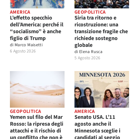
AMERICA
GEOPOLITICA
L’effetto specchio
Siria tra ritorno e
dell’America: perché il
ricostruzione: una
“socialismo” è anche
transizione fragile che
figlio di Trump
richiede sostegno
globale
di
Marco Maisetti
6 Agosto 2026
di
Elena Rusca
5 Agosto 2026
GEOPOLITICA
AMERICA
Yemen sul filo del Mar
Senato USA. L’11
Rosso: la ripresa degli
agosto anche il
attacchi e il rischio di
Minnesota sceglie i
un conflitto che non è
candidati al seggio