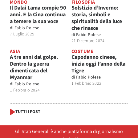
MONDO
FILOSOFIA
Il Dalai Lama compie 90
Solstizio d’Inverno:
anni. E la Cina continua
storia, simboli e
a temere la sua voce
spiritualità della luce
che rinasce
di
Fabio Polese
7 Luglio 2025
di
Fabio Polese
21 Dicembre 2024
ASIA
COSTUME
A tre anni dal golpe.
Capodanno cinese,
Dentro la guerra
inizia oggi l’anno della
dimenticata del
Tigre
Myanmar
di
Fabio Polese
1 Febbraio 2022
di
Fabio Polese
1 Febbraio 2024
TUTTI I POST
Gli Stati Generali è anche piattaforma di giornalismo