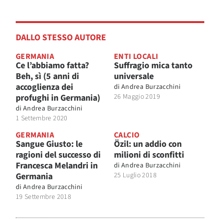
DALLO STESSO AUTORE
GERMANIA
ENTI LOCALI
Ce l’abbiamo fatta?
Suffragio mica tanto
Beh, sì (5 anni di
universale
accoglienza dei
di
Andrea Burzacchini
profughi in Germania)
26 Maggio 2019
di
Andrea Burzacchini
1 Settembre 2020
GERMANIA
CALCIO
Sangue Giusto: le
Özil: un addio con
ragioni del successo di
milioni di sconfitti
Francesca Melandri in
di
Andrea Burzacchini
Germania
25 Luglio 2018
di
Andrea Burzacchini
19 Settembre 2018