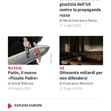
giustizia dell’UE
contro la propaganda
russa
di
Maria Giovanna Sessa
17 Luglio 2026
RUSSIA
UE
Putin, il nuovo
Ottocento miliardi per
«Piccolo Padre»
non difendersi
di
David Bidussa
di
Francesco Moriconi
26 Giugno 2026
11 Giugno 2026
ESPLORA EUROPA