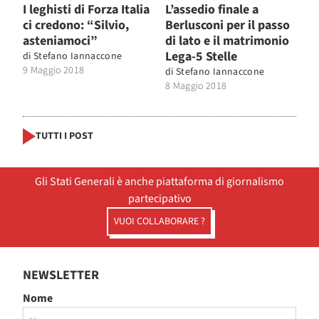
I leghisti di Forza Italia
L’assedio finale a
ci credono: “Silvio,
Berlusconi per il passo
asteniamoci”
di lato e il matrimonio
Lega-5 Stelle
di
Stefano Iannaccone
9 Maggio 2018
di
Stefano Iannaccone
8 Maggio 2018
TUTTI I POST
Gli Stati Generali è anche piattaforma di giornalismo
partecipativo
VUOI COLLABORARE ?
NEWSLETTER
Nome