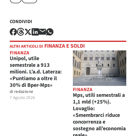
CONDIVIDI
FINANZA E SOLDI
ALTRI ARTICOLI DI
FINANZA
Unipol, utile
semestrale a 913
milioni. L’a.d. Laterza:
«Puntiamo a oltre il
30% di Bper-Mps»
FINANZA
di
redazione
Mps, utili semestrali a
7 Agosto 2026
1,1 mld (+25%).
Lovaglio:
«Smembrarci riduce
concorrenza e
sostegno all’economia
reale»