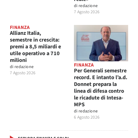
di
redazione
7 Agosto 2026
FINANZA
Allianz Italia,
semestre in crescita:
premi a 8,5 miliardi e
utile operativo a 710
milioni
FINANZA
di
redazione
Per Generali semestre
7 Agosto 2026
record. E intanto l’a.d.
Donnet prepara la
linea di difesa contro
le ricadute di Intesa-
MPS
di
redazione
6 Agosto 2026