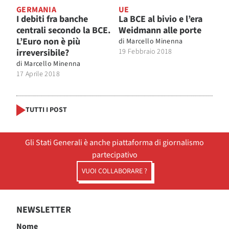
GERMANIA
UE
I debiti fra banche
La BCE al bivio e l’era
centrali secondo la BCE.
Weidmann alle porte
L’Euro non è più
di
Marcello Minenna
irreversibile?
19 Febbraio 2018
di
Marcello Minenna
17 Aprile 2018
TUTTI I POST
Gli Stati Generali è anche piattaforma di giornalismo
partecipativo
VUOI COLLABORARE ?
NEWSLETTER
Nome