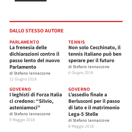
DALLO STESSO AUTORE
PARLAMENTO
TENNIS
La frenesia delle
Non solo Cecchinato, il
dichiarazioni contro il
tennis italiano può ben
passo lento del nuovo
sperare per il futuro
Parlamento
di
Stefano Iannaccone
6 Giugno 2018
di
Stefano Iannaccone
12 Giugno 2018
GOVERNO
GOVERNO
I leghisti di Forza Italia
L’assedio finale a
ci credono: “Silvio,
Berlusconi per il passo
asteniamoci”
di lato e il matrimonio
Lega-5 Stelle
di
Stefano Iannaccone
9 Maggio 2018
di
Stefano Iannaccone
8 Maggio 2018