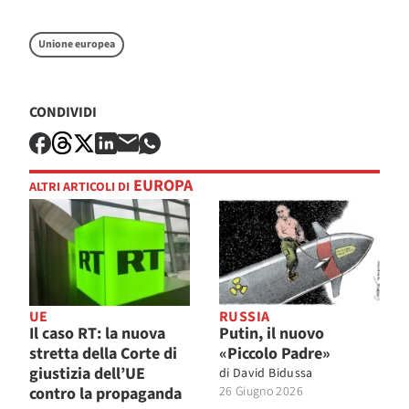
Unione europea
CONDIVIDI
EUROPA
ALTRI ARTICOLI DI
UE
RUSSIA
Il caso RT: la nuova
Putin, il nuovo
stretta della Corte di
«Piccolo Padre»
giustizia dell’UE
di
David Bidussa
contro la propaganda
26 Giugno 2026