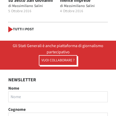
su Sesto San Giovanni
niente imprese
di
Massimiliano Salini
di
Massimiliano Salini
5 Ottobre 2016
4 Ottobre 2016
TUTTI I POST
Gli Stati Generali è anche piattaforma di giornalismo
partecipativo
VUOI COLLABORARE ?
NEWSLETTER
Nome
Cognome