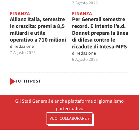
7 Agosto 2026
FINANZA
FINANZA
Allianz Italia, semestre
Per Generali semestre
in crescita: premi a 8,5
record. E intanto l’a.d.
miliardi e utile
Donnet prepara la linea
operativo a 710 milioni
di difesa contro le
ricadute di Intesa-MPS
di
redazione
7 Agosto 2026
di
redazione
6 Agosto 2026
TUTTI I POST
Gli Stati Generali è anche piattaforma di giornalismo
partecipativo
VUOI COLLABORARE ?