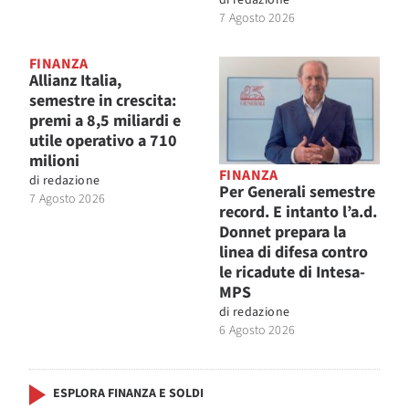
di
redazione
7 Agosto 2026
FINANZA
Allianz Italia,
semestre in crescita:
premi a 8,5 miliardi e
utile operativo a 710
milioni
FINANZA
di
redazione
Per Generali semestre
7 Agosto 2026
record. E intanto l’a.d.
Donnet prepara la
linea di difesa contro
le ricadute di Intesa-
MPS
di
redazione
6 Agosto 2026
ESPLORA FINANZA E SOLDI