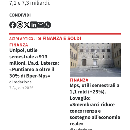
7,1 e 7,3 miliardi.
CONDIVIDI
FINANZA E SOLDI
ALTRI ARTICOLI DI
FINANZA
Unipol, utile
semestrale a 913
milioni. L’a.d. Laterza:
«Puntiamo a oltre il
30% di Bper-Mps»
FINANZA
di
redazione
Mps, utili semestrali a
7 Agosto 2026
1,1 mld (+25%).
Lovaglio:
«Smembrarci riduce
concorrenza e
sostegno all’economia
reale»