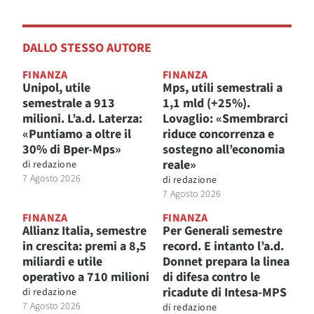
DALLO STESSO AUTORE
FINANZA
FINANZA
Unipol, utile
Mps, utili semestrali a
semestrale a 913
1,1 mld (+25%).
milioni. L’a.d. Laterza:
Lovaglio: «Smembrarci
«Puntiamo a oltre il
riduce concorrenza e
30% di Bper-Mps»
sostegno all’economia
reale»
di
redazione
7 Agosto 2026
di
redazione
7 Agosto 2026
FINANZA
FINANZA
Allianz Italia, semestre
Per Generali semestre
in crescita: premi a 8,5
record. E intanto l’a.d.
miliardi e utile
Donnet prepara la linea
operativo a 710 milioni
di difesa contro le
ricadute di Intesa-MPS
di
redazione
7 Agosto 2026
di
redazione