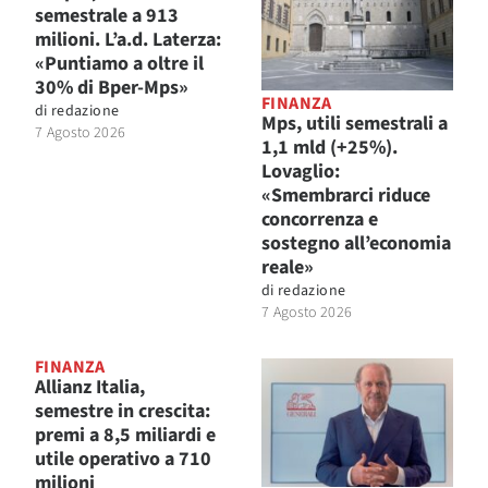
semestrale a 913
milioni. L’a.d. Laterza:
«Puntiamo a oltre il
30% di Bper-Mps»
FINANZA
di
redazione
Mps, utili semestrali a
7 Agosto 2026
1,1 mld (+25%).
Lovaglio:
«Smembrarci riduce
concorrenza e
sostegno all’economia
reale»
di
redazione
7 Agosto 2026
FINANZA
Allianz Italia,
semestre in crescita:
premi a 8,5 miliardi e
utile operativo a 710
milioni