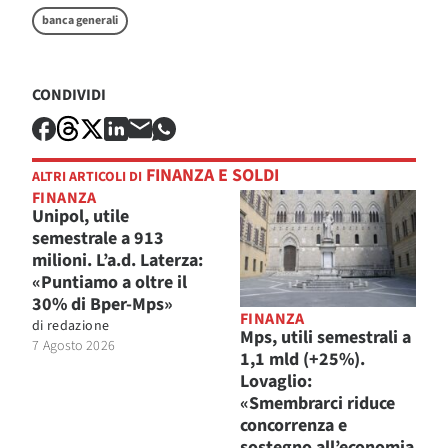
banca generali
CONDIVIDI
FINANZA E SOLDI
ALTRI ARTICOLI DI
FINANZA
Unipol, utile
semestrale a 913
milioni. L’a.d. Laterza:
«Puntiamo a oltre il
30% di Bper-Mps»
FINANZA
di
redazione
Mps, utili semestrali a
7 Agosto 2026
1,1 mld (+25%).
Lovaglio:
«Smembrarci riduce
concorrenza e
sostegno all’economia