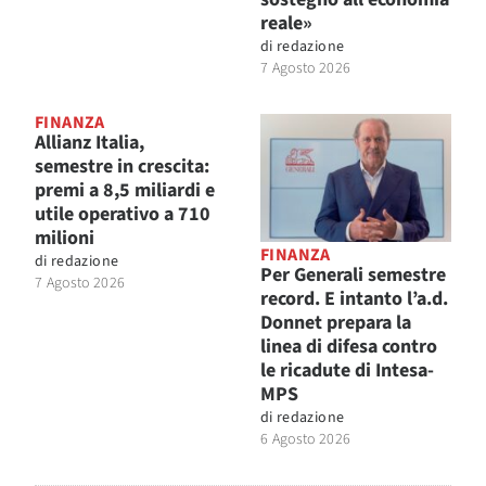
reale»
di
redazione
7 Agosto 2026
FINANZA
Allianz Italia,
semestre in crescita:
premi a 8,5 miliardi e
utile operativo a 710
milioni
FINANZA
di
redazione
Per Generali semestre
7 Agosto 2026
record. E intanto l’a.d.
Donnet prepara la
linea di difesa contro
le ricadute di Intesa-
MPS
di
redazione
6 Agosto 2026