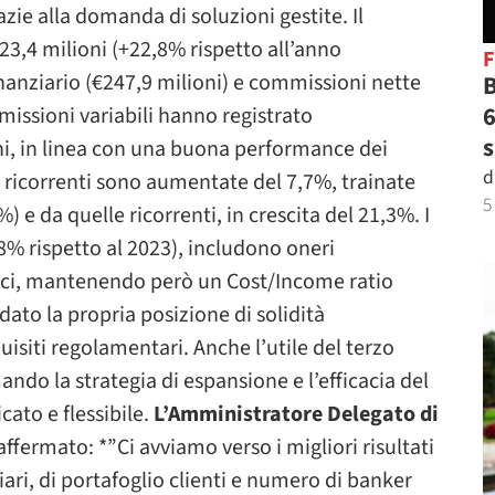
azie alla domanda di soluzioni gestite. Il
23,4 milioni (+22,8% rispetto all’anno
nanziario (€247,9 milioni) e commissioni nette
B
6
missioni variabili hanno registrato
s
i, in linea con una buona performance dei
d
 ricorrenti sono aumentate del 7,7%, trainate
5
 e da quelle ricorrenti, in crescita del 21,3%. I
,8% rispetto al 2023), includono oneri
egici, mantenendo però un Cost/Income ratio
ato la propria posizione di solidità
uisiti regolamentari. Anche l’utile del terzo
ndo la strategia di espansione e l’efficacia del
ato e flessibile.
L’Amministratore Delegato di
ffermato: *”Ci avviamo verso i migliori risultati
iari, di portafoglio clienti e numero di banker