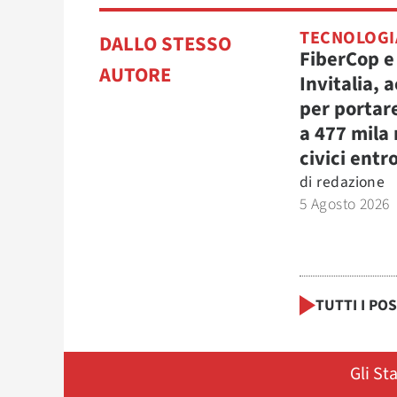
TECNOLOGI
DALLO STESSO
FiberCop e
AUTORE
Invitalia, 
per portare
a 477 mila
civici entro
di
redazione
5 Agosto 2026
TUTTI I PO
Gli St