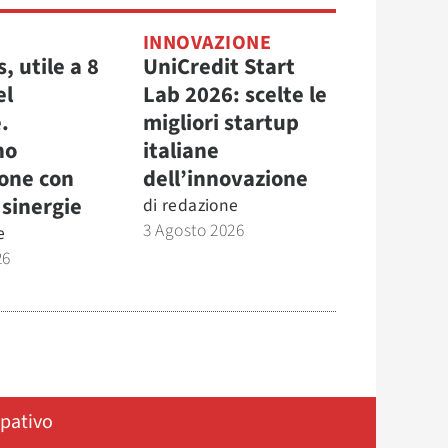
INNOVAZIONE
, utile a 8
UniCredit Start
el
Lab 2026: scelte le
.
migliori startup
no
italiane
ione con
dell’innovazione
e sinergie
di
redazione
3 Agosto 2026
e
26
ipativo