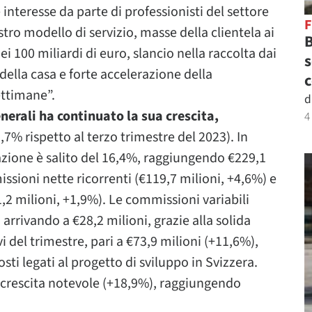
e interesse da parte di professionisti del settore
tro modello di servizio, masse della clientela ai
B
i 100 miliardi di euro, slancio nella raccolta dai
s
 della casa e forte accelerazione della
c
ettimane”.
d
nerali ha continuato la sua crescita,
4
,7% rispetto al terzo trimestre del 2023). In
azione è salito del 16,4%, raggiungendo €229,1
ssioni nette ricorrenti (€119,7 milioni, +4,6%) e
,2 milioni, +1,9%). Le commissioni variabili
arrivando a €28,2 milioni, grazie alla solida
i del trimestre, pari a €73,9 milioni (+11,6%),
costi legati al progetto di sviluppo in Svizzera.
 crescita notevole (+18,9%), raggiungendo