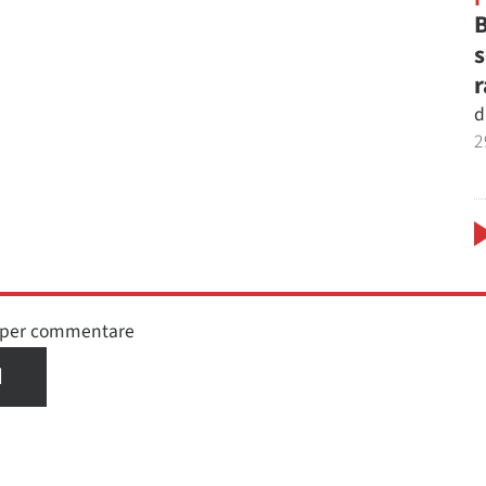
B
s
r
d
2
n per commentare
I