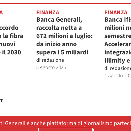
A
FINANZA
FINANZA
Banca Generali,
Banca Ifis
accordo
raccolta netta a
milioni n
 la fibra
672 milioni a luglio:
semestre
 nuovi
da inizio anno
Accelera
 il 2030
supera i 5 miliardi
integraz
Illimity 
di
redazione
5 Agosto 2026
di
redazion
4 Agosto 20
ST
ati Generali è anche piattaforma di giornalismo partec