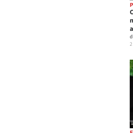
C
m
a
d
2