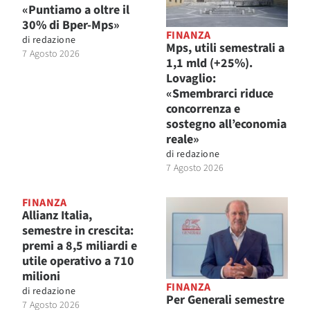
«Puntiamo a oltre il
30% di Bper-Mps»
FINANZA
di
redazione
Mps, utili semestrali a
7 Agosto 2026
1,1 mld (+25%).
Lovaglio:
«Smembrarci riduce
concorrenza e
sostegno all’economia
reale»
di
redazione
7 Agosto 2026
FINANZA
Allianz Italia,
semestre in crescita:
premi a 8,5 miliardi e
utile operativo a 710
milioni
FINANZA
di
redazione
Per Generali semestre
7 Agosto 2026