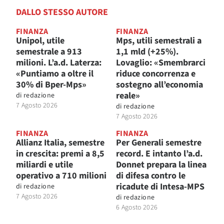
DALLO STESSO AUTORE
FINANZA
FINANZA
Unipol, utile
Mps, utili semestrali a
semestrale a 913
1,1 mld (+25%).
milioni. L’a.d. Laterza:
Lovaglio: «Smembrarci
«Puntiamo a oltre il
riduce concorrenza e
30% di Bper-Mps»
sostegno all’economia
reale»
di
redazione
7 Agosto 2026
di
redazione
7 Agosto 2026
FINANZA
FINANZA
Allianz Italia, semestre
Per Generali semestre
in crescita: premi a 8,5
record. E intanto l’a.d.
miliardi e utile
Donnet prepara la linea
operativo a 710 milioni
di difesa contro le
ricadute di Intesa-MPS
di
redazione
7 Agosto 2026
di
redazione
6 Agosto 2026