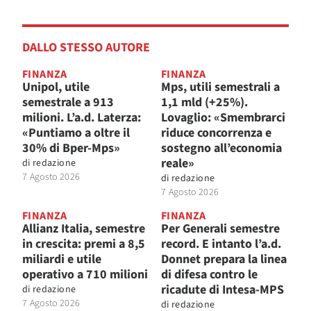
DALLO STESSO AUTORE
FINANZA
FINANZA
Unipol, utile
Mps, utili semestrali a
semestrale a 913
1,1 mld (+25%).
milioni. L’a.d. Laterza:
Lovaglio: «Smembrarci
«Puntiamo a oltre il
riduce concorrenza e
30% di Bper-Mps»
sostegno all’economia
reale»
di
redazione
7 Agosto 2026
di
redazione
7 Agosto 2026
FINANZA
FINANZA
Allianz Italia, semestre
Per Generali semestre
in crescita: premi a 8,5
record. E intanto l’a.d.
miliardi e utile
Donnet prepara la linea
operativo a 710 milioni
di difesa contro le
ricadute di Intesa-MPS
di
redazione
7 Agosto 2026
di
redazione