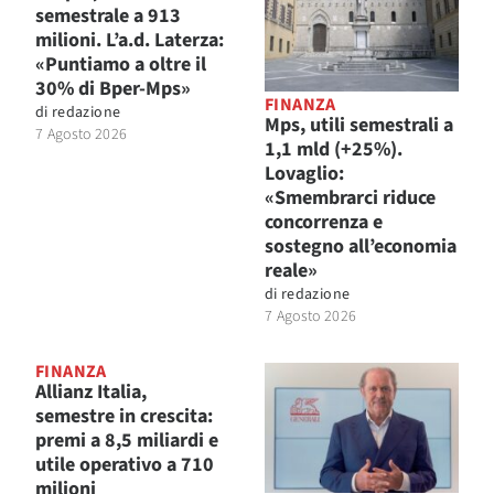
semestrale a 913
milioni. L’a.d. Laterza:
«Puntiamo a oltre il
30% di Bper-Mps»
FINANZA
di
redazione
Mps, utili semestrali a
7 Agosto 2026
1,1 mld (+25%).
Lovaglio:
«Smembrarci riduce
concorrenza e
sostegno all’economia
reale»
di
redazione
7 Agosto 2026
FINANZA
Allianz Italia,
semestre in crescita:
premi a 8,5 miliardi e
utile operativo a 710
milioni