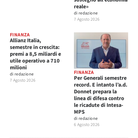
reale»
di
redazione
7 Agosto 2026
FINANZA
Allianz Italia,
semestre in crescita:
premi a 8,5 miliardi e
utile operativo a 710
milioni
FINANZA
di
redazione
Per Generali semestre
7 Agosto 2026
record. E intanto l’a.d.
Donnet prepara la
linea di difesa contro
le ricadute di Intesa-
MPS
di
redazione
6 Agosto 2026