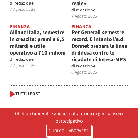
reale»
di
redazione
7 Agosto 2026
di
redazione
7 Agosto 2026
FINANZA
FINANZA
Allianz Italia, semestre
Per Generali semestre
in crescita: premi a 8,5
record. E intanto l’a.d.
miliardi e utile
Donnet prepara la linea
operativo a 710 milioni
di difesa contro le
ricadute di Intesa-MPS
di
redazione
7 Agosto 2026
di
redazione
6 Agosto 2026
TUTTI I POST
Gli Stati Generali è anche piattaforma di giornalismo
partecipativo
VUOI COLLABORARE ?