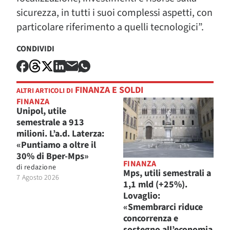
sicurezza, in tutti i suoi complessi aspetti, con
particolare riferimento a quelli tecnologici”.
CONDIVIDI
FINANZA E SOLDI
ALTRI ARTICOLI DI
FINANZA
Unipol, utile
semestrale a 913
milioni. L’a.d. Laterza:
«Puntiamo a oltre il
30% di Bper-Mps»
FINANZA
di
redazione
Mps, utili semestrali a
7 Agosto 2026
1,1 mld (+25%).
Lovaglio:
«Smembrarci riduce
concorrenza e
sostegno all’economia