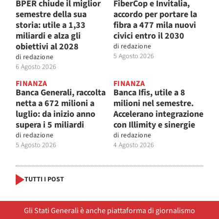
BPER chiude il miglior
FiberCop e Invitalia,
semestre della sua
accordo per portare la
storia: utile a 1,33
fibra a 477 mila nuovi
miliardi e alza gli
civici entro il 2030
obiettivi al 2028
di
redazione
5 Agosto 2026
di
redazione
6 Agosto 2026
FINANZA
FINANZA
Banca Generali, raccolta
Banca Ifis, utile a 8
netta a 672 milioni a
milioni nel semestre.
luglio: da inizio anno
Accelerano integrazione
supera i 5 miliardi
con Illimity e sinergie
di
redazione
di
redazione
5 Agosto 2026
4 Agosto 2026
TUTTI I POST
Gli Stati Generali è anche piattaforma di giornalismo