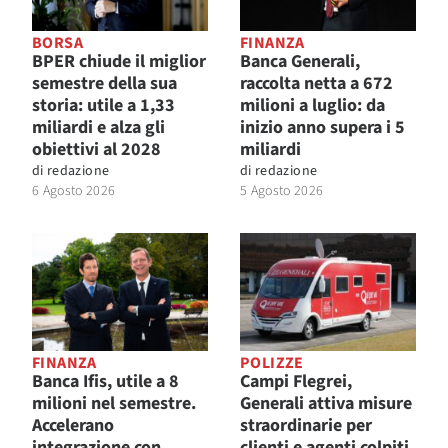
BORSA
FINANZA
BPER chiude il miglior
Banca Generali,
semestre della sua
raccolta netta a 672
storia: utile a 1,33
milioni a luglio: da
miliardi e alza gli
inizio anno supera i 5
obiettivi al 2028
miliardi
di
redazione
di
redazione
6 Agosto 2026
5 Agosto 2026
FINANZA
POLIZZE
Banca Ifis, utile a 8
Campi Flegrei,
milioni nel semestre.
Generali attiva misure
Accelerano
straordinarie per
integrazione con
clienti e agenti colpiti