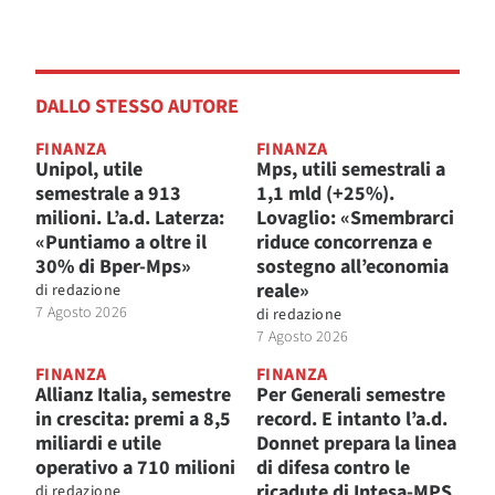
DALLO STESSO AUTORE
FINANZA
FINANZA
Unipol, utile
Mps, utili semestrali a
semestrale a 913
1,1 mld (+25%).
milioni. L’a.d. Laterza:
Lovaglio: «Smembrarci
«Puntiamo a oltre il
riduce concorrenza e
30% di Bper-Mps»
sostegno all’economia
reale»
di
redazione
7 Agosto 2026
di
redazione
7 Agosto 2026
FINANZA
FINANZA
Allianz Italia, semestre
Per Generali semestre
in crescita: premi a 8,5
record. E intanto l’a.d.
miliardi e utile
Donnet prepara la linea
operativo a 710 milioni
di difesa contro le
ricadute di Intesa-MPS
di
redazione