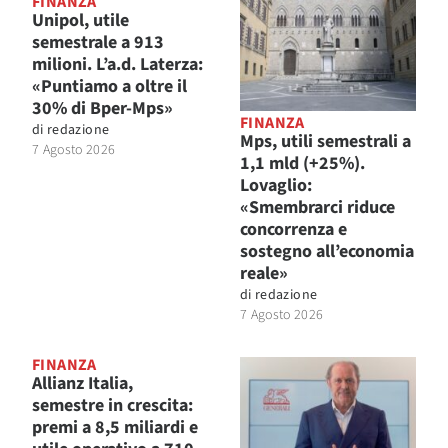
FINANZA
Unipol, utile
semestrale a 913
milioni. L’a.d. Laterza:
«Puntiamo a oltre il
30% di Bper-Mps»
FINANZA
di
redazione
Mps, utili semestrali a
7 Agosto 2026
1,1 mld (+25%).
Lovaglio:
«Smembrarci riduce
concorrenza e
sostegno all’economia
reale»
di
redazione
7 Agosto 2026
FINANZA
Allianz Italia,
semestre in crescita:
premi a 8,5 miliardi e