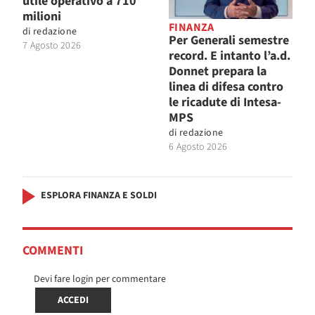
utile operativo a 710
milioni
FINANZA
di
redazione
Per Generali semestre
7 Agosto 2026
record. E intanto l’a.d.
Donnet prepara la
linea di difesa contro
le ricadute di Intesa-
MPS
di
redazione
6 Agosto 2026
ESPLORA FINANZA E SOLDI
COMMENTI
Devi fare login per commentare
ACCEDI