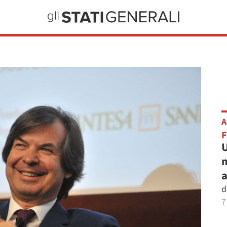
A
U
m
a
d
7