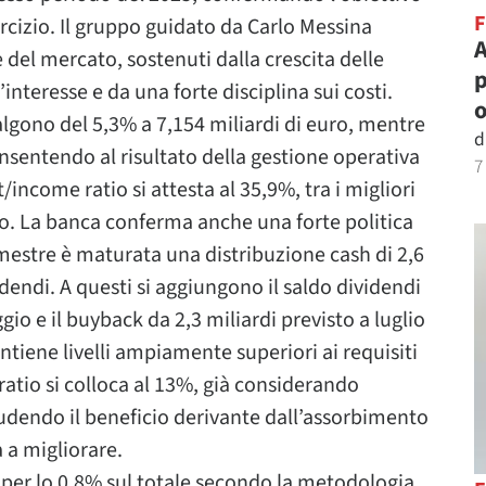
sercizio. Il gruppo guidato da Carlo Messina
A
se del mercato, sostenuti dalla crescita delle
p
nteresse e da una forte disciplina sui costi.
o
salgono del 5,3% a 7,154 miliardi di euro, mentre
d
onsentendo al risultato della gestione operativa
7
t/income ratio si attesta al 35,9%, tra i migliori
o. La banca conferma anche una forte politica
imestre è maturata una distribuzione cash di 2,6
videndi. A questi si aggiungono il saldo dividendi
o e il buyback da 2,3 miliardi previsto a luglio
tiene livelli ampiamente superiori ai requisiti
atio si colloca al 13%, già considerando
ludendo il beneficio derivante dall’assorbimento
a a migliorare.
a per lo 0,8% sul totale secondo la metodologia