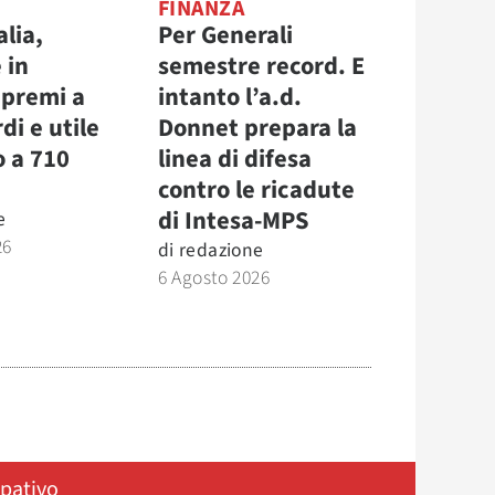
FINANZA
alia,
Per Generali
 in
semestre record. E
 premi a
intanto l’a.d.
di e utile
Donnet prepara la
o a 710
linea di difesa
contro le ricadute
di Intesa-MPS
e
26
di
redazione
6 Agosto 2026
ipativo