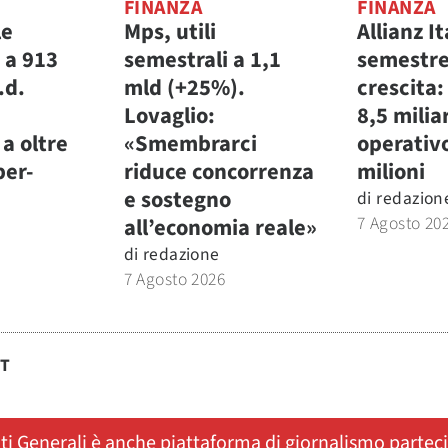
FINANZA
FINANZA
le
Mps, utili
Allianz It
 a 913
semestrali a 1,1
semestre
.d.
mld (+25%).
crescita:
Lovaglio:
8,5 miliar
a oltre
«Smembrarci
operativ
per-
riduce concorrenza
milioni
e sostegno
di
redazion
7 Agosto 20
all’economia reale»
di
redazione
7 Agosto 2026
ST
ati Generali è anche piattaforma di giornalismo partec