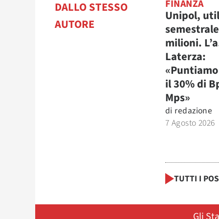
FINANZA
DALLO STESSO
Unipol, uti
AUTORE
semestrale
milioni. L’a
Laterza:
«Puntiamo 
il 30% di B
Mps»
di
redazione
7 Agosto 2026
TUTTI I PO
Gli St