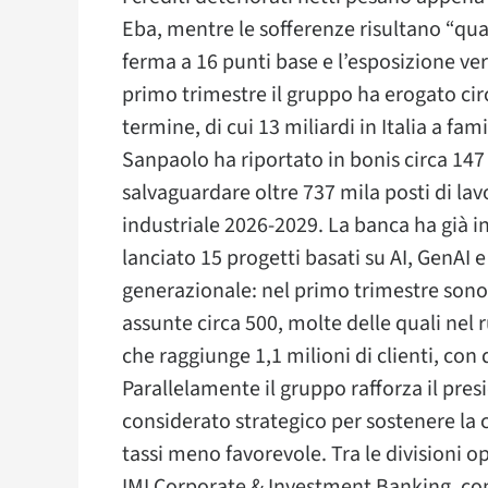
Eba, mentre le sofferenze risultano “quas
ferma a 16 punti base e l’esposizione vers
primo trimestre il gruppo ha erogato cir
termine, di cui 13 miliardi in Italia a fam
Sanpaolo ha riportato in bonis circa 147
salvaguardare oltre 737 mila posti di lav
industriale 2026-2029. La banca ha già in
lanciato 15 progetti basati su AI, GenAI e
generazionale: nel primo trimestre sono 
assunte circa 500, molte delle quali nel 
che raggiunge 1,1 milioni di clienti, con 
Parallelamente il gruppo rafforza il pr
considerato strategico per sostenere la 
tassi meno favorevole. Tra le divisioni o
IMI Corporate & Investment Banking, con u