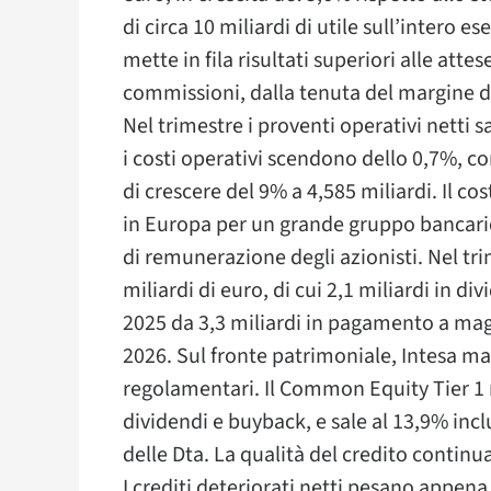
di circa 10 miliardi di utile sull’intero e
mette in fila risultati superiori alle atte
commissioni, dalla tenuta del margine d’i
Nel trimestre i proventi operativi netti 
i costi operativi scendono dello 0,7%, c
di crescere del 9% a 4,585 miliardi. Il cos
in Europa per un grande gruppo bancari
di remunerazione degli azionisti. Nel tr
miliardi di euro, di cui 2,1 miliardi in di
2025 da 3,3 miliardi in pagamento a maggi
2026. Sul fronte patrimoniale, Intesa man
regolamentari. Il Common Equity Tier 1 r
dividendi e buyback, e sale al 13,9% inc
delle Dta. La qualità del credito continu
I crediti deteriorati netti pesano appen