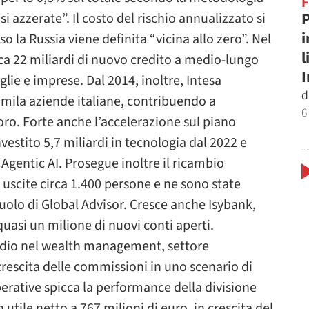
P
i azzerate”. Il costo del rischio annualizzato si
i
o la Russia viene definita “vicina allo zero”. Nel
l
ca 22 miliardi di nuovo credito a medio-lungo
iglie e imprese. Dal 2014, inoltre, Intesa
d
 mila aziende italiane, contribuendo a
6
oro. Forte anche l’accelerazione sul piano
vestito 5,7 miliardi in tecnologia dal 2022 e
 Agentic AI. Prosegue inoltre il ricambio
uscite circa 1.400 persone e ne sono state
ruolo di Global Advisor. Cresce anche Isybank,
quasi un milione di nuovi conti aperti.
esidio nel wealth management, settore
crescita delle commissioni in uno scenario di
perative spicca la performance della divisione
tile netto a 767 milioni di euro, in crescita del