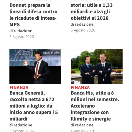
Donnet prepara la
storia: utile a 1,33
linea di difesa contro
miliardi e alza gli
le ricadute di Intesa-
obiettivi al 2028
MPS
di
redazione
6 Agosto 2026
di
redazione
6 Agosto 2026
FINANZA
FINANZA
Banca Generali,
Banca Ifis, utile a 8
raccolta netta a 672
milioni nel semestre.
milioni a luglio: da
Accelerano
inizio anno supera i 5
integrazione con
miliardi
Illimity e sinergie
di
redazione
di
redazione
5 Agosto 2026
4 Agosto 2026