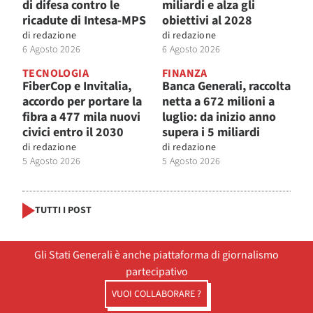
di difesa contro le
miliardi e alza gli
ricadute di Intesa-MPS
obiettivi al 2028
di
redazione
di
redazione
6 Agosto 2026
6 Agosto 2026
TECNOLOGIA
FINANZA
FiberCop e Invitalia,
Banca Generali, raccolta
accordo per portare la
netta a 672 milioni a
fibra a 477 mila nuovi
luglio: da inizio anno
civici entro il 2030
supera i 5 miliardi
di
redazione
di
redazione
5 Agosto 2026
5 Agosto 2026
TUTTI I POST
Gli Stati Generali è anche piattaforma di giornalismo
partecipativo
VUOI COLLABORARE ?