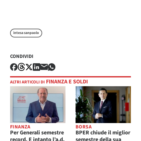
intesa sanpaolo
CONDIVIDI
FINANZA E SOLDI
ALTRI ARTICOLI DI
FINANZA
BORSA
Per Generali semestre
BPER chiude il miglior
record. E intanto l’a.d.
semestre della sua