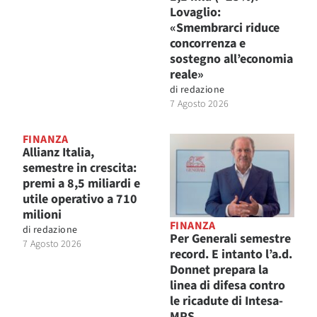
Lovaglio:
«Smembrarci riduce
concorrenza e
sostegno all’economia
reale»
di
redazione
7 Agosto 2026
FINANZA
Allianz Italia,
semestre in crescita:
premi a 8,5 miliardi e
utile operativo a 710
milioni
FINANZA
di
redazione
Per Generali semestre
7 Agosto 2026
record. E intanto l’a.d.
Donnet prepara la
linea di difesa contro
le ricadute di Intesa-
MPS