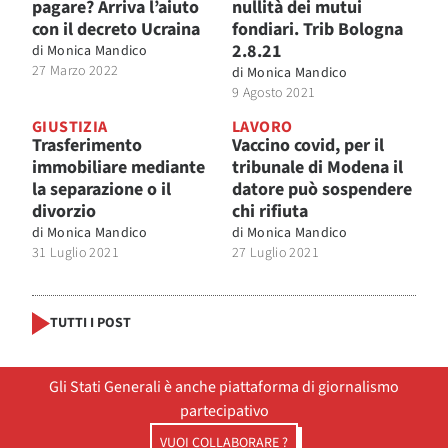
pagare? Arriva l’aiuto
nullità dei mutui
con il decreto Ucraina
fondiari. Trib Bologna
2.8.21
di
Monica Mandico
27 Marzo 2022
di
Monica Mandico
9 Agosto 2021
GIUSTIZIA
LAVORO
Trasferimento
Vaccino covid, per il
immobiliare mediante
tribunale di Modena il
la separazione o il
datore può sospendere
divorzio
chi rifiuta
di
Monica Mandico
di
Monica Mandico
31 Luglio 2021
27 Luglio 2021
TUTTI I POST
Gli Stati Generali è anche piattaforma di giornalismo
partecipativo
VUOI COLLABORARE ?