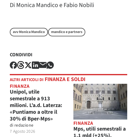
Di Monica Mandico e Fabio Nobili
avv Monica Mandico
mandico e partners
CONDIVIDI
FINANZA E SOLDI
ALTRI ARTICOLI DI
FINANZA
Unipol, utile
semestrale a 913
milioni. L’a.d. Laterza:
«Puntiamo a oltre il
30% di Bper-Mps»
FINANZA
di
redazione
Mps, utili semestrali a
7 Agosto 2026
1,1 mld (+25%).