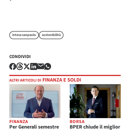
*
intesa sanpaolo
sostenibilità
CONDIVIDI
FINANZA E SOLDI
ALTRI ARTICOLI DI
FINANZA
BORSA
Per Generali semestre
BPER chiude il miglior