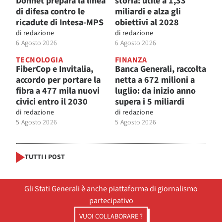
Donnet prepara la linea
storia: utile a 1,33
di difesa contro le
miliardi e alza gli
ricadute di Intesa-MPS
obiettivi al 2028
di
redazione
di
redazione
6 Agosto 2026
6 Agosto 2026
TECNOLOGIA
FINANZA
FiberCop e Invitalia,
Banca Generali, raccolta
accordo per portare la
netta a 672 milioni a
fibra a 477 mila nuovi
luglio: da inizio anno
civici entro il 2030
supera i 5 miliardi
di
redazione
di
redazione
5 Agosto 2026
5 Agosto 2026
TUTTI I POST
Gli Stati Generali è anche piattaforma di giornalismo
partecipativo
VUOI COLLABORARE ?