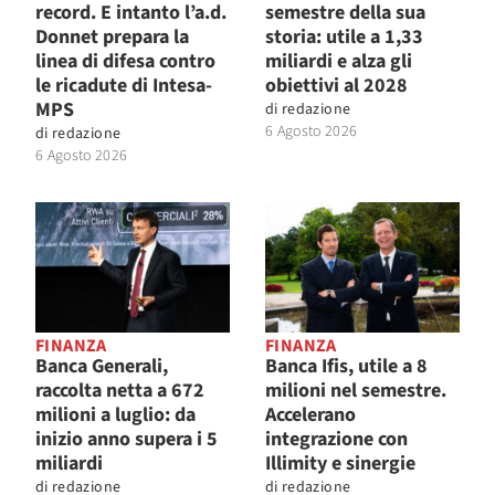
record. E intanto l’a.d.
semestre della sua
Donnet prepara la
storia: utile a 1,33
linea di difesa contro
miliardi e alza gli
le ricadute di Intesa-
obiettivi al 2028
MPS
di
redazione
6 Agosto 2026
di
redazione
6 Agosto 2026
FINANZA
FINANZA
Banca Generali,
Banca Ifis, utile a 8
raccolta netta a 672
milioni nel semestre.
milioni a luglio: da
Accelerano
inizio anno supera i 5
integrazione con
miliardi
Illimity e sinergie
di
redazione
di
redazione