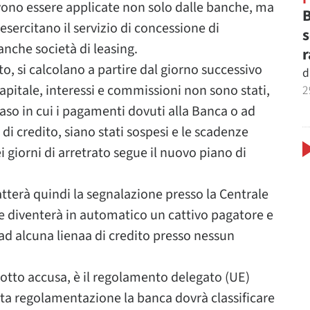
vono essere applicate non solo dalle banche, ma
B
 esercitano il servizio di concessione di
s
nche società di leasing.
r
to, si calcolano a partire dal giorno successivo
d
 capitale, interessi e commissioni non sono stati,
2
aso in cui i pagamenti dovuti alla Banca o ad
 di credito, siano stati sospesi e le scadenze
i giorni di arretrato segue il nuovo piano di
atterà quindi la segnalazione presso la Centrale
ore diventerà in automatico un cattivo pagatore e
d alcuna lienaa di credito presso nessun
sotto accusa, è il regolamento delegato (UE)
tta regolamentazione la banca dovrà classificare