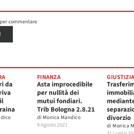
n per commentare
I
RA
FINANZA
GIUSTIZI
ri da
Asta improcedibile
Trasferi
riva
per nullità dei
immobili
il
mutui fondiari.
mediante
raina
Trib Bologna 2.8.21
separazio
divorzio
dico
di
Monica Mandico
9 Agosto 2021
di
Monica 
31 Luglio 20