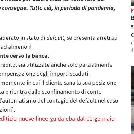
e consegue. Tutto ciò, in periodo di pandemia,
B
s
c
iderato in stato di
default
, se presenta arretrati
d
 ad almeno il
4
ente verso la banca.
 credito, sia utilizzate anche solo parzialmente
compensazione degli importi scaduti.
 momento in cui il cliente sana la sua posizione
ca o rientra dallo sconfinamento di conto
l’automatismo del contagio del default nel caso
zioni).
editizio-nuove-linee-guida-eba-dal-01-gennaio-