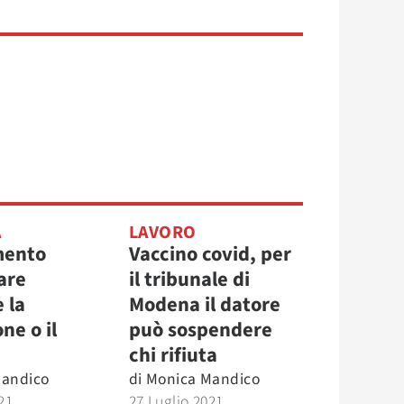
A
LAVORO
mento
Vaccino covid, per
are
il tribunale di
 la
Modena il datore
ne o il
può sospendere
chi rifiuta
Mandico
di
Monica Mandico
21
27 Luglio 2021