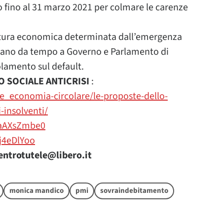
no fino al 31 marzo 2021 per colmare le carenze
untura economica determinata dall’emergenza
evano da tempo a Governo e Parlamento di
olamento sul default.
LO SOCIALE ANTICRISI
:
e_economia-circolare/le-proposte-dello-
i-insolventi/
QaAXsZmbe0
j4eDlYoo
entrotutele@libero.it
monica mandico
pmi
sovraindebitamento