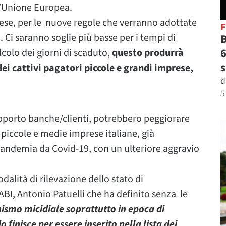
ll’Unione Europea.
rese, per le nuove regole che verranno adottate
. Ci saranno soglie più basse per i tempi di
B
6
colo dei giorni di scaduto,
questo produrrà
s
 dei cattivi pagatori piccole e grandi imprese,
d
5
apporto banche/clienti, potrebbero peggiorare
 piccole e medie imprese italiane, già
 pandemia da Covid-19, con un ulteriore aggravio
lità di rilevazione dello stato di
ABI, Antonio Patuelli che ha definito senza le
smo micidiale soprattutto in epoca di
finisce per essere inserito nella lista dei