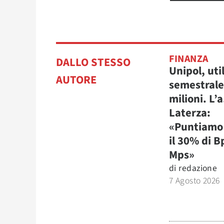
FINANZA
DALLO STESSO
Unipol, uti
AUTORE
semestrale
milioni. L’a
Laterza:
«Puntiamo 
il 30% di B
Mps»
di
redazione
7 Agosto 2026