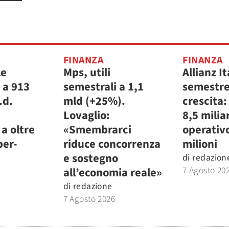
FINANZA
FINANZA
le
Mps, utili
Allianz It
 a 913
semestrali a 1,1
semestre
.d.
mld (+25%).
crescita:
Lovaglio:
8,5 miliar
a oltre
«Smembrarci
operativ
per-
riduce concorrenza
milioni
e sostegno
di
redazion
7 Agosto 20
all’economia reale»
di
redazione
7 Agosto 2026