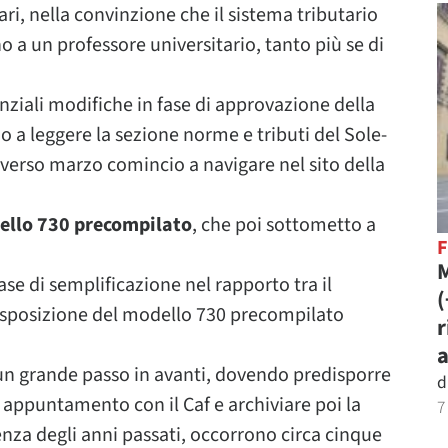
iari, nella convinzione che il sistema tributario
o a un professore universitario, tanto più se di
nziali modifiche in fase di approvazione della
io a leggere la sezione norme e tributi del Sole-
e verso marzo comincio a navigare nel sito della
dello 730 precompilato
, che poi sottometto a
M
se di semplificazione nel rapporto tra il
edisposizione del modello 730 precompilato
r
a
i un grande passo in avanti, dovendo predisporre
d
ppuntamento con il Caf e archiviare poi la
7
enza degli anni passati, occorrono circa cinque