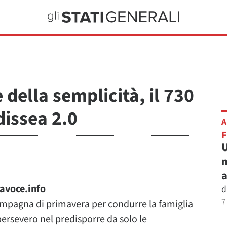
 della semplicità, il 730
dissea 2.0
A
U
m
a
Lavoce.info
d
7
mpagna di primavera per condurre la famiglia
 persevero nel predisporre da solo le