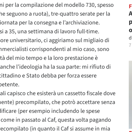
oni per la compilazione del modello 730, spesso
A
che seguono a ruota), tre-quattro serate per la
p
ornata per la consegna e l’archiviazione.
o
si a 35, una settimana di lavoro full-time.
d
ore universitario, ci aggiriamo sul migliaio di
7
ommercialisti corrispondenti al mio caso, sono
tà del mio tempo e la loro prestazione è
nche l’ideologia ha la sua parte: mi rifiuto di
 cittadino e Stato debba per forza essere
petente.
ali capisco che esisterà un cassetto fiscale dove
mente) precompilato, che potrò accettare senza
ificare (per esempio includendo le spese
mi come in passato al Caf, questa volta pagando
precompilato (in quanto il Caf si assume in mia