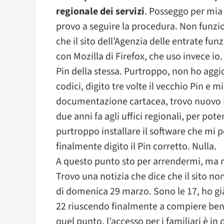
regionale dei servizi
. Posseggo per mia 
provo a seguire la procedura. Non funzio
che il sito dell’Agenzia delle entrate fun
con Mozilla di Firefox, che uso invece io.
Pin della stessa. Purtroppo, non ho aggior
codici, digito tre volte il vecchio Pin e m
documentazione cartacea, trovo nuovo Pi
due anni fa agli uffici regionali, per pot
purtroppo installare il software che mi p
finalmente digito il Pin corretto. Nulla.
A questo punto sto per arrendermi, ma mi
Trovo una notizia che dice che il sito no
di domenica 29 marzo. Sono le 17, ho già
22 riuscendo finalmente a compiere ben
quel punto, l’accesso per i familiari è 