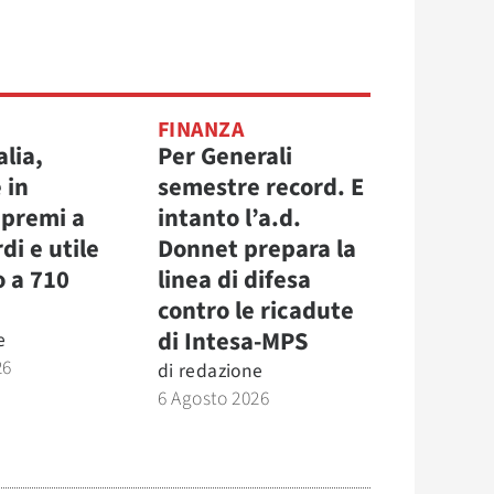
FINANZA
alia,
Per Generali
 in
semestre record. E
 premi a
intanto l’a.d.
di e utile
Donnet prepara la
o a 710
linea di difesa
contro le ricadute
di Intesa-MPS
e
26
di
redazione
6 Agosto 2026