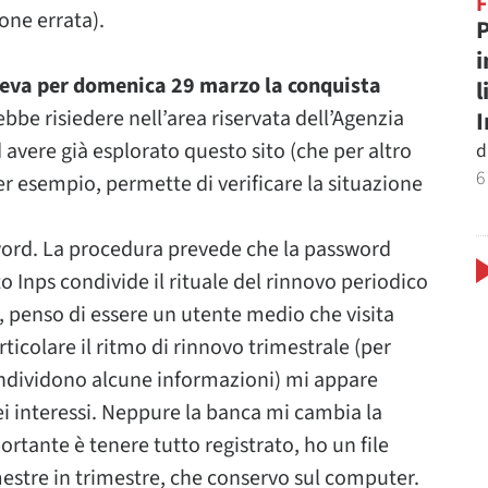
one errata).
P
i
eva per domenica 29 marzo la conquista
l
ebbe risiedere nell’area riservata dell’Agenzia
d avere già esplorato questo sito (che per altro
d
6
r esempio, permette di verificare la situazione
word. La procedura prevede che la password
to Inps condivide il rituale del rinnovo periodico
à, penso di essere un utente medio che visita
articolare il ritmo di rinnovo trimestrale (per
 condividono alcune informazioni) mi appare
ei interessi. Neppure la banca mi cambia la
rtante è tenere tutto registrato, ho un file
mestre in trimestre, che conservo sul computer.