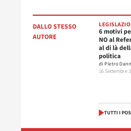
LEGISLAZI
DALLO STESSO
6 motivi pe
AUTORE
NO al Ref
al di là del
politica
di
Pietro Dan
16 Settembre 
TUTTI I PO