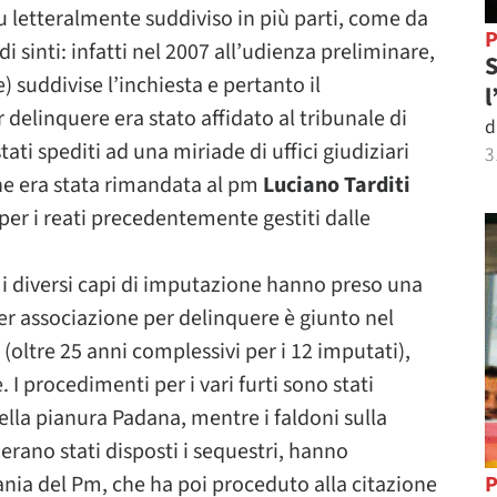
 fu letteralmente suddiviso in più parti, come da
P
di sinti: infatti nel 2007 all’udienza preliminare,
S
) suddivise l’inchiesta e pertanto il
l
 delinquere era stato affidato al tribunale di
d
stati spediti ad una miriade di uffici giudiziari
3
one era stata rimandata al pm
Luciano Tarditi
per i reati precedentemente gestiti dalle
 i diversi capi di imputazione hanno preso una
per associazione per delinquere è giunto nel
oltre 25 anni complessivi per i 12 imputati),
 I procedimenti per i vari furti sono stati
della pianura Padana, mentre i faldoni sulla
 erano stati disposti i sequestri, hanno
vania del Pm, che ha poi proceduto alla citazione
P