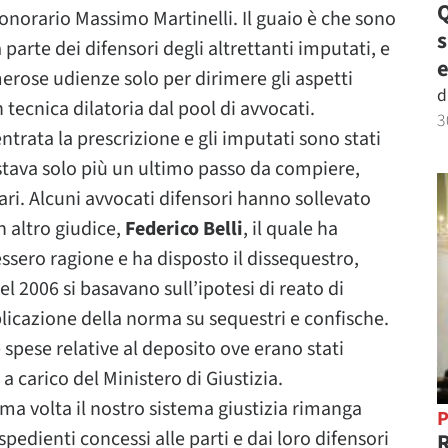
Q
 onorario Massimo Martinelli. Il guaio è che sono
 parte dei difensori degli altrettanti imputati, e
e
erose udienze solo per dirimere gli aspetti
d
tecnica dilatoria dal pool di avvocati.
3
ntrata la prescrizione e gli imputati sono stati
estava solo più un ultimo passo da compiere,
ari. Alcuni avvocati difensori hanno sollevato
 altro giudice,
Federico Belli
, il quale ha
ssero ragione e ha disposto il dissequestro,
el 2006 si basavano sull’ipotesi di reato di
pplicazione della norma su sequestri e confische.
le spese relative al deposito ove erano stati
 a carico del Ministero di Giustizia.
ma volta il nostro sistema giustizia rimanga
P
pedienti concessi alle parti e dai loro difensori
R