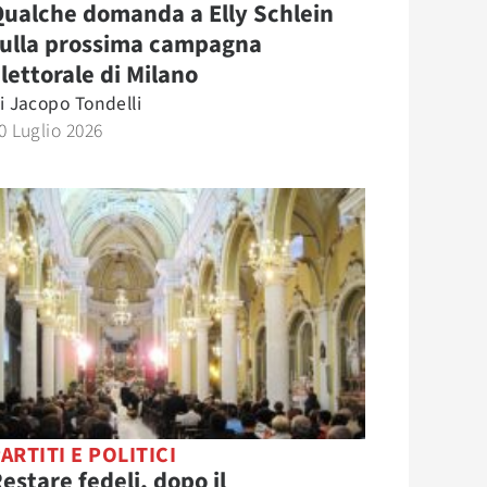
ualche domanda a Elly Schlein
sulla prossima campagna
lettorale di Milano
i
Jacopo Tondelli
0 Luglio 2026
ARTITI E POLITICI
estare fedeli, dopo il