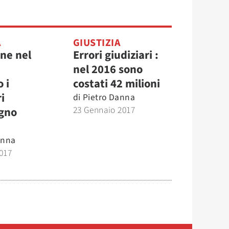
A
GIUSTIZIA
one nel
Errori giudiziari :
:
nel 2016 sono
 i
costati 42 milioni
i
di
Pietro Danna
23 Gennaio 2017
egno
anna
017