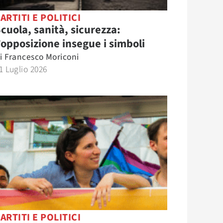
ARTITI E POLITICI
cuola, sanità, sicurezza:
’opposizione insegue i simboli
i
Francesco Moriconi
1 Luglio 2026
ARTITI E POLITICI