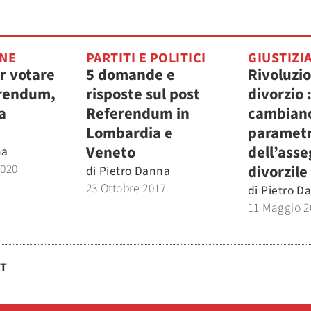
ONE
PARTITI E POLITICI
GIUSTIZI
r votare
5 domande e
Rivoluzi
erendum,
risposte sul post
divorzio 
la
Referendum in
cambiano
Lombardia e
parametr
Veneto
dell’ass
na
2020
divorzile
di
Pietro Danna
23 Ottobre 2017
di
Pietro D
11 Maggio 2
ST