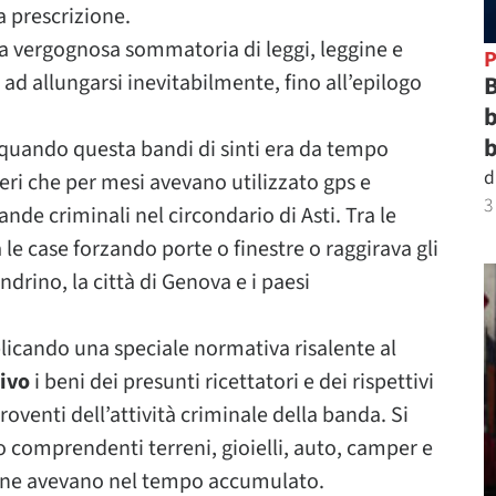
a prescrizione.
la vergognosa sommatoria di leggi, leggine e
P
a ad allungarsi inevitabilmente, fino all’epilogo
B
b
b
 quando questa bandi di sinti era da tempo
d
eri che per mesi avevano utilizzato gps e
3
nde criminali nel circondario di Asti. Tra le
 le case forzando porte o finestre o raggirava gli
ndrino, la città di Genova e i paesi
licando una speciale normativa risalente al
ivo
i beni dei presunti ricettatori e dei rispettivi
proventi dell’attività criminale della banda. Si
ro comprendenti terreni, gioielli, auto, camper e
sione avevano nel tempo accumulato.