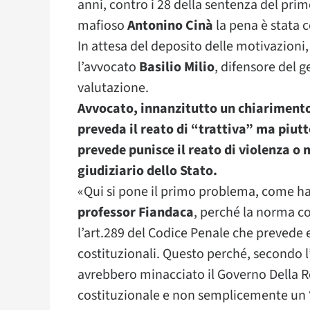
anni, contro i 28 della sentenza del pri
mafioso
Antonino Cinà
la pena è stata 
In attesa del deposito delle motivazioni,
l’avvocato
Basilio Milio
, difensore del g
valutazione.
Avvocato, innanzitutto un chiarimento
preveda il reato di “trattiva” ma piut
prevede punisce il reato di violenza o
giudiziario dello Stato.
«Qui si pone il primo problema, come han
professor Fiandaca
, perché la norma co
l’art.289 del Codice Penale che prevede e
costituzionali. Questo perché, secondo l’
avrebbero minacciato il Governo Della R
costituzionale e non semplicemente un “