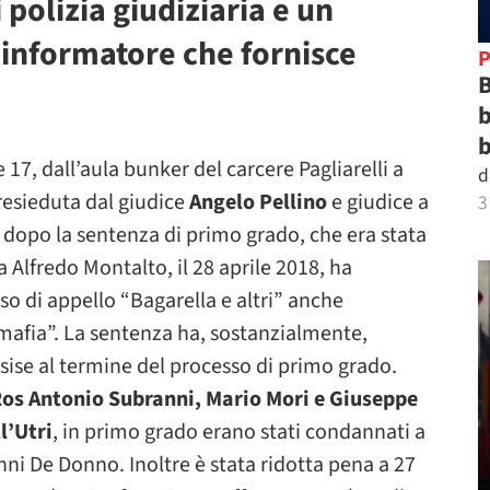
i polizia giudiziaria e un
 informatore che fornisce
P
B
b
b
 17, dall’aula bunker del carcere Pagliarelli a
d
presieduta dal giudice
Angelo Pellino
e giudice a
3
o dopo la sentenza di primo grado, che era stata
 Alfredo Montalto, il 28 aprile 2018, ha
o di appello “Bagarella e altri” anche
afia”. La sentenza ha, sostanzialmente,
assise al termine del processo di primo grado.
l Ros Antonio Subranni, Mario Mori e Giuseppe
l’Utri
, in primo grado erano stati condannati a
anni De Donno. Inoltre è stata ridotta pena a 27