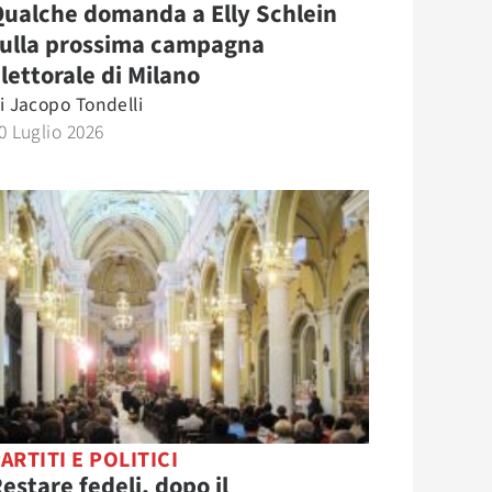
ualche domanda a Elly Schlein
sulla prossima campagna
lettorale di Milano
i
Jacopo Tondelli
0 Luglio 2026
ARTITI E POLITICI
estare fedeli, dopo il