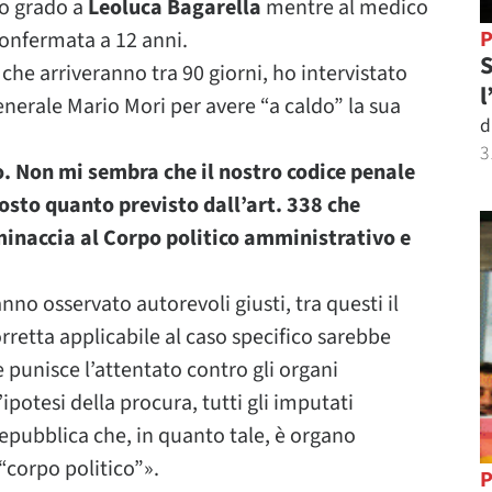
mo grado a
Leoluca Bagarella
mentre al medico
P
confermata a 12 anni.
S
 che arriveranno tra 90 giorni, ho intervistato
l
enerale Mario Mori per avere “a caldo” la sua
d
3
. Non mi sembra che il nostro codice penale
tosto quanto previsto dall’art. 338 che
 minaccia al Corpo politico amministrativo e
no osservato autorevoli giusti, tra questi il
rretta applicabile al caso specifico sarebbe
 punisce l’attentato contro gli organi
ipotesi della procura, tutti gli imputati
epubblica che, in quanto tale, è organo
corpo politico”».
P