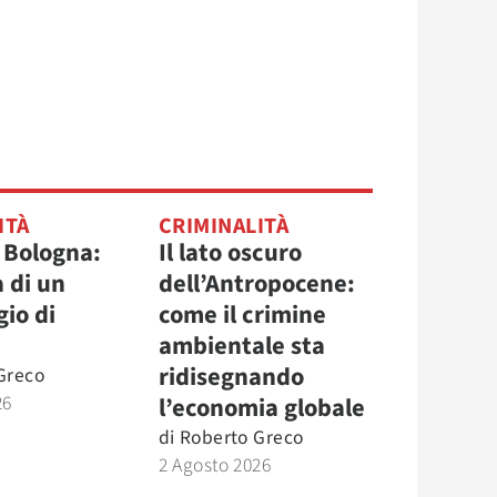
ITÀ
CRIMINALITÀ
 Bologna:
Il lato oscuro
 di un
dell’Antropocene:
io di
come il crimine
ambientale sta
ridisegnando
Greco
26
l’economia globale
di
Roberto Greco
2 Agosto 2026