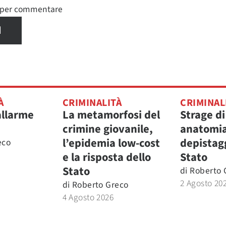
n per commentare
I
À
CRIMINALITÀ
CRIMINAL
allarme
La metamorfosi del
Strage di
crimine giovanile,
anatomia
l’epidemia low-cost
depistagg
eco
e la risposta dello
Stato
Stato
di
Roberto 
2 Agosto 20
di
Roberto Greco
4 Agosto 2026