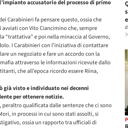
l’impianto accusatorio del processo di primo
Q
e
i dei Carabinieri fa pensare questo, ossia che
d
tti avviati con Vito Ciancimino che, sempre
3
a “trattativa” e poi nella minaccia al Governo,
olo. I Carabinieri con l’iniziativa di contattare
are un negoziato e fare un accordo con la
mafia attraverso le informazioni ricevute dallo
titanti, che all’epoca ricordo essere Riina,
già visto e individuato nei decenni
dente per ottenere notizie.
i, peraltro qualificata dalle sentenze che ci sono
ori, in processi in cui sono stati assolti, si
P
stigativo, ossia un rapporto tra ufficiali di
R