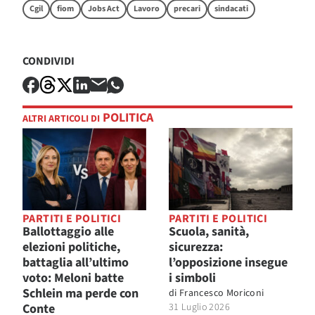
Cgil
fiom
Jobs Act
Lavoro
precari
sindacati
CONDIVIDI
POLITICA
ALTRI ARTICOLI DI
PARTITI E POLITICI
PARTITI E POLITICI
Ballottaggio alle
Scuola, sanità,
elezioni politiche,
sicurezza:
battaglia all’ultimo
l’opposizione insegue
voto: Meloni batte
i simboli
Schlein ma perde con
di
Francesco Moriconi
Conte
31 Luglio 2026