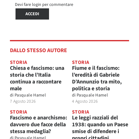
Devi fare login per commentare
ACCEDI
DALLO STESSO AUTORE
STORIA
STORIA
Chiesa e fascismo: una
Fiume e il fascismo:
storia che l’Italia
l’eredità di Gabriele
continua a raccontare
D’Annunzio tra mito,
male
politica e storia
di
Pasquale Hamel
di
Pasquale Hamel
7 Agosto 2026
4 Agosto 2026
STORIA
STORIA
Fascismo e anarchismo:
Le leggi razziali del
davvero due facce della
1938: quando un Paese
stessa medaglia?
smise di difendere i
propri cittadini
di
Pasquale Hamel