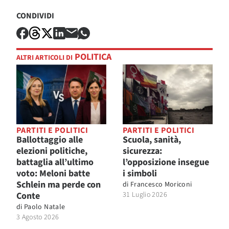
CONDIVIDI
POLITICA
ALTRI ARTICOLI DI
PARTITI E POLITICI
PARTITI E POLITICI
Ballottaggio alle
Scuola, sanità,
elezioni politiche,
sicurezza:
battaglia all’ultimo
l’opposizione insegue
voto: Meloni batte
i simboli
Schlein ma perde con
di
Francesco Moriconi
Conte
31 Luglio 2026
di
Paolo Natale
3 Agosto 2026