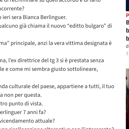
 di recriminare su quell’accordo e di farlo
ncorrente?
P
 ieri sera Bianca Berlinguer.
B
ualcuno già chiama il nuovo “editto bulgaro” di
b
b
ima” principale, anzi la vera vittima designata è
d
3
ma, l’ex direttrice del tg 3 si è prestata senza
ile e come mi sembra giusto sottolineare,
da culturale del paese, appartiene a tutti, il tuo
a non per questa.
tro punto di vista.
rlinguer 7 anni fa?
avvicendamento attuale?