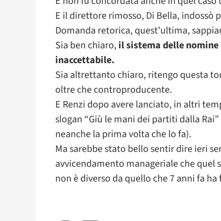
E non fu concordata anche in quel caso u
E il direttore rimosso, Di Bella, indossò 
Domanda retorica, quest’ultima, sappiamo
Sia ben chiaro,
il sistema delle nomine
inaccettabile.
Sia altrettanto chiaro, ritengo questa t
oltre che controproducente.
E Renzi dopo avere lanciato, in altri te
slogan “Giù le mani dei partiti dalla Ra
neanche la prima volta che lo fa).
Ma sarebbe stato bello sentir dire ieri se
avvicendamento manageriale che quel s
non è diverso da quello che 7 anni fa ha 