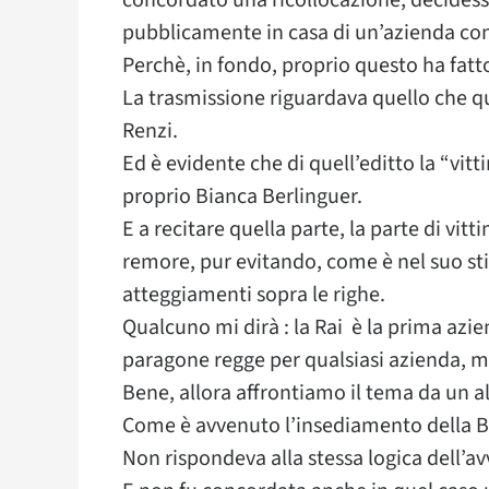
concordato una ricollocazione, decidesse
pubblicamente in casa di un’azienda co
Perchè, in fondo, proprio questo ha fatto
La trasmissione riguardava quello che q
Renzi.
Ed è evidente che di quell’editto la “vitt
proprio Bianca Berlinguer.
E a recitare quella parte, la parte di vitti
remore, pur evitando, come è nel suo st
atteggiamenti sopra le righe.
Qualcuno mi dirà : la Rai è la prima azien
paragone regge per qualsiasi azienda, m
Bene, allora affrontiamo il tema da un al
Come è avvenuto l’insediamento della Be
Non rispondeva alla stessa logica dell’