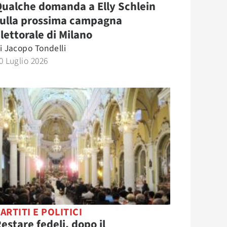
ualche domanda a Elly Schlein
sulla prossima campagna
lettorale di Milano
i
Jacopo Tondelli
0 Luglio 2026
ARTITI E POLITICI
estare fedeli, dopo il