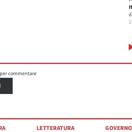
m
d
2
n per commentare
I
RA
LETTERATURA
GOVERN