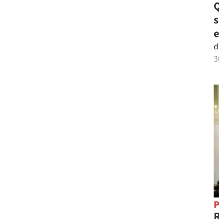
Q
e
d
3
P
R