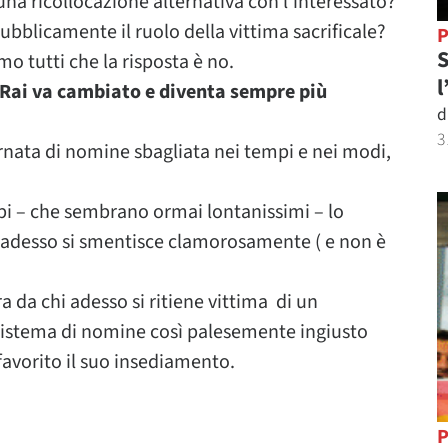
na ricollocazione alternativa con l’interessato?
pubblicamente il ruolo della vittima sacrificale?
P
S
 tutti che la risposta è no.
l
 Rai va cambiato e diventa sempre più
d
3
ornata di nomine sbagliata nei tempi e nei modi,
mpi – che sembrano ormai lontanissimi – lo
i” adesso si smentisce clamorosamente ( e non è
ra da chi adesso si ritiene vittima di un
istema di nomine così palesemente ingiusto
favorito il suo insediamento.
P