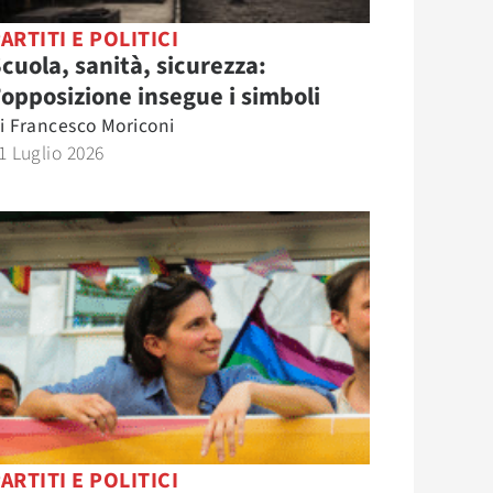
ARTITI E POLITICI
cuola, sanità, sicurezza:
’opposizione insegue i simboli
i
Francesco Moriconi
1 Luglio 2026
ARTITI E POLITICI