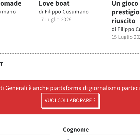
nomade
Love boat
Un gioco 
prestigio
sumano
di
Filippo Cusumano
17 Luglio 2026
riuscito
di
Filippo 
15 Luglio 20
ST
ati Generali è anche piattaforma di giornalismo partec
VUOI COLLABORARE ?
Cognome