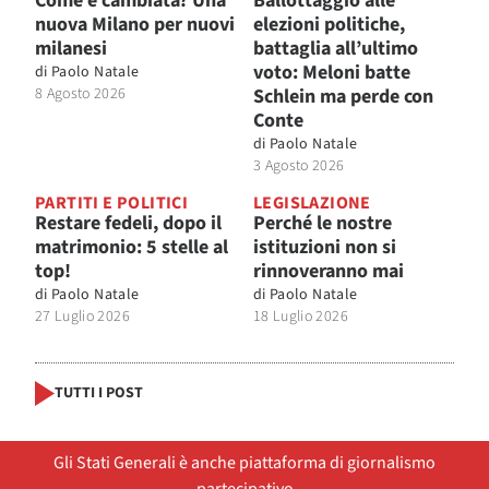
Come è cambiata? Una
Ballottaggio alle
nuova Milano per nuovi
elezioni politiche,
milanesi
battaglia all’ultimo
voto: Meloni batte
di
Paolo Natale
8 Agosto 2026
Schlein ma perde con
Conte
di
Paolo Natale
3 Agosto 2026
PARTITI E POLITICI
LEGISLAZIONE
Restare fedeli, dopo il
Perché le nostre
matrimonio: 5 stelle al
istituzioni non si
top!
rinnoveranno mai
di
Paolo Natale
di
Paolo Natale
27 Luglio 2026
18 Luglio 2026
TUTTI I POST
Gli Stati Generali è anche piattaforma di giornalismo
partecipativo