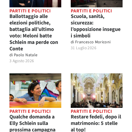
PARTITI E POLITICI
PARTITI E POLITICI
Ballottaggio alle
Scuola, sanità,
elezioni politiche,
sicurezza:
battaglia all’ultimo
l’opposizione insegue
voto: Meloni batte
i simboli
Schlein ma perde con
di
Francesco Moriconi
Conte
31 Luglio 2026
di
Paolo Natale
3 Agosto 2026
PARTITI E POLITICI
PARTITI E POLITICI
Qualche domanda a
Restare fedeli, dopo il
Elly Schlein sulla
matrimonio: 5 stelle
prossima campagna
al top!