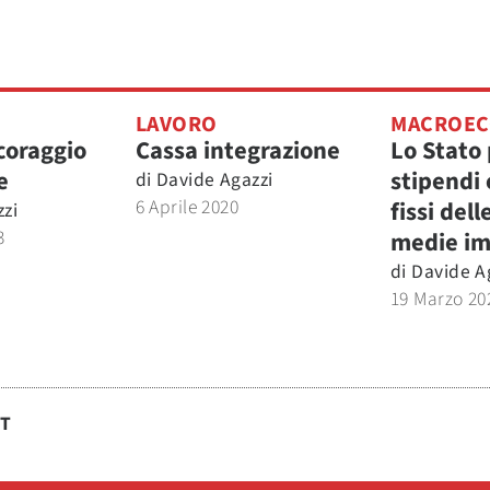
LAVORO
MACROEC
 coraggio
Cassa integrazione
Lo Stato 
e
stipendi e
di
Davide Agazzi
6 Aprile 2020
fissi dell
zi
3
medie i
di
Davide A
19 Marzo 20
ST