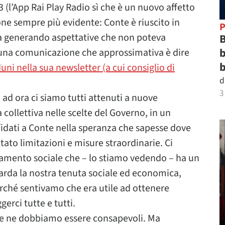
(l’App Rai Play Radio sì che è un nuovo affetto
ne sempre più evidente: Conte è riuscito in
P
a generando aspettative che non poteva
B
b
e una comunicazione che approssimativa è dire
b
i nella sua newsletter (a cui consiglio di
d
3
ad ora ci siamo tutti attenuti a nuove
 collettiva nelle scelte del Governo, in un
idati a Conte nella speranza che sapesse dove
to limitazioni e misure straordinarie. Ci
iamento sociale che – lo stiamo vedendo – ha un
arda la nostra tenuta sociale ed economica,
ché sentivamo che era utile ad ottenere
erci tutte e tutti.
i e ne dobbiamo essere consapevoli. Ma