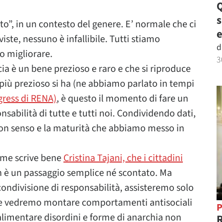
Q
o”, in un contesto del genere. E’ normale che ci
e
viste, nessuno è infallibile. Tutti stiamo
d
o migliorare.
3
a è un bene prezioso e raro e che si riproduce
 più prezioso si ha (ne abbiamo parlato in tempi
gress di RENA)
, è questo il momento di fare un
nsabilità di tutte e tutti noi. Condividendo dati,
uon senso e la maturità che abbiamo messo in
ome scrive bene
Cristina Tajani, che i cittadini
n è un passaggio semplice né scontato. Ma
condivisione di responsabilità, assisteremo solo
ito e vedremo montare comportamenti antisociali
P
limentare disordini e forme di anarchia non
R