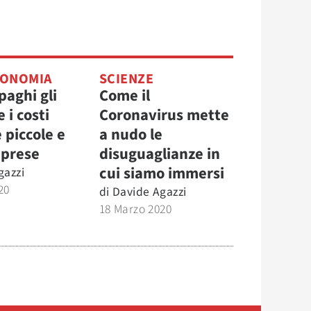
ONOMIA
SCIENZE
paghi gli
Come il
 i costi
Coronavirus mette
e piccole e
a nudo le
mprese
disuguaglianze in
cui siamo immersi
gazzi
20
di
Davide Agazzi
18 Marzo 2020