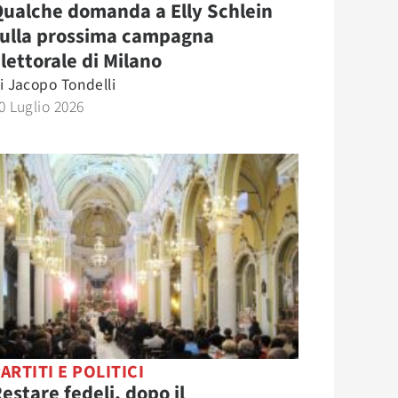
ualche domanda a Elly Schlein
sulla prossima campagna
lettorale di Milano
i
Jacopo Tondelli
0 Luglio 2026
ARTITI E POLITICI
estare fedeli, dopo il