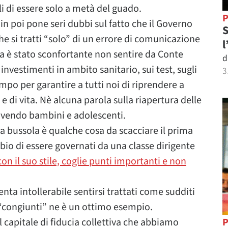
 di essere solo a metà del guado.
P
n poi pone seri dubbi sul fatto che il Governo
S
e si tratti “solo” di un errore di comunicazione
l
 è stato sconfortante non sentire da Conte
d
nvestimenti in ambito sanitario, sui test, sugli
3
mpo per garantire a tutti noi di riprendere a
e di vita. Nè alcuna parola sulla riapertura delle
vivendo bambini e adolescenti.
a bussola è qualche cosa da scacciare il prima
bio di essere governati da una classe dirigente
con il suo stile, coglie punti importanti e non
nta intollerabile sentirsi trattati come sudditi
i “congiunti” ne è un ottimo esempio.
 capitale di fiducia collettiva che abbiamo
P