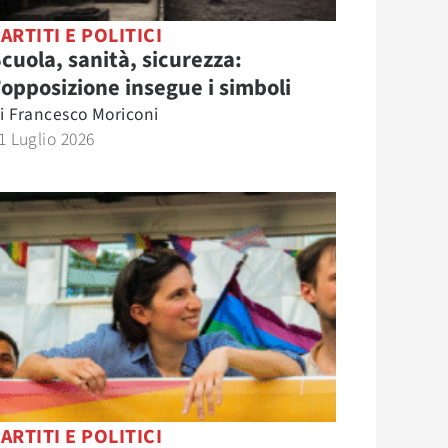
ARTITI E POLITICI
cuola, sanità, sicurezza:
’opposizione insegue i simboli
i
Francesco Moriconi
1 Luglio 2026
ARTITI E POLITICI