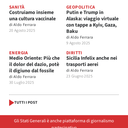
SANITÀ
GEOPOLITICA
Costruiamo insieme
Putin e Trump in
una cultura vaccinale
Alaska: viaggio virtuale
con tappe a Kyiv, Gaza,
di
Aldo Ferrara
20 Agosto 2025
Baku
di
Aldo Ferrara
9 Agosto 2025
ENERGIA
DIRITTI
Medio Oriente: Più che
Sicilia Infelix anche nei
il dolor del dazio, potè
trasporti aerei
il digiuno dal fossile
di
Aldo Ferrara
23 Giugno 2025
di
Aldo Ferrara
30 Luglio 2025
TUTTI I POST
Gli Stati Generali è anche piattaforma di giornalismo
partecipativo