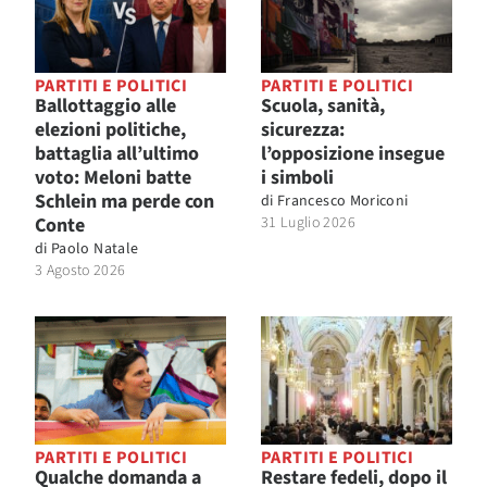
PARTITI E POLITICI
PARTITI E POLITICI
Ballottaggio alle
Scuola, sanità,
elezioni politiche,
sicurezza:
battaglia all’ultimo
l’opposizione insegue
voto: Meloni batte
i simboli
Schlein ma perde con
di
Francesco Moriconi
Conte
31 Luglio 2026
di
Paolo Natale
3 Agosto 2026
PARTITI E POLITICI
PARTITI E POLITICI
Qualche domanda a
Restare fedeli, dopo il