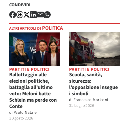
CONDIVIDI
POLITICA
ALTRI ARTICOLI DI
PARTITI E POLITICI
PARTITI E POLITICI
Ballottaggio alle
Scuola, sanità,
elezioni politiche,
sicurezza:
battaglia all’ultimo
l’opposizione insegue
voto: Meloni batte
i simboli
Schlein ma perde con
di
Francesco Moriconi
Conte
31 Luglio 2026
di
Paolo Natale
3 Agosto 2026