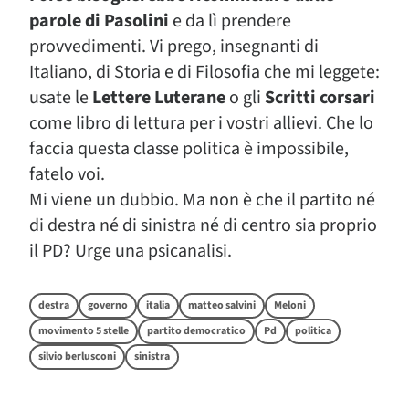
parole di Pasolini
e da lì prendere
provvedimenti. Vi prego, insegnanti di
Italiano, di Storia e di Filosofia che mi leggete:
usate le
Lettere Luterane
o gli
Scritti corsari
come libro di lettura per i vostri allievi. Che lo
faccia questa classe politica è impossibile,
fatelo voi.
Mi viene un dubbio. Ma non è che il partito né
di destra né di sinistra né di centro sia proprio
il PD? Urge una psicanalisi.
destra
governo
italia
matteo salvini
Meloni
movimento 5 stelle
partito democratico
Pd
politica
silvio berlusconi
sinistra