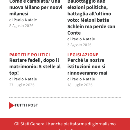
Come è cambiata? Una
Ballottaggio alle
nuova Milano per nuovi
elezioni politiche,
milanesi
battaglia all’ultimo
voto: Meloni batte
di
Paolo Natale
8 Agosto 2026
Schlein ma perde con
Conte
di
Paolo Natale
3 Agosto 2026
PARTITI E POLITICI
LEGISLAZIONE
Restare fedeli, dopo il
Perché le nostre
matrimonio: 5 stelle al
istituzioni non si
top!
rinnoveranno mai
di
Paolo Natale
di
Paolo Natale
27 Luglio 2026
18 Luglio 2026
TUTTI I POST
Gli Stati Generali è anche piattaforma di giornalismo