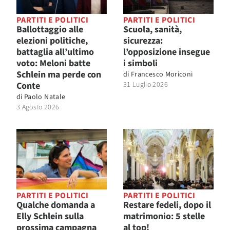
PARTITI E POLITICI
PARTITI E POLITICI
Ballottaggio alle
Scuola, sanità,
elezioni politiche,
sicurezza:
battaglia all’ultimo
l’opposizione insegue
voto: Meloni batte
i simboli
Schlein ma perde con
di
Francesco Moriconi
Conte
31 Luglio 2026
di
Paolo Natale
3 Agosto 2026
PARTITI E POLITICI
PARTITI E POLITICI
Qualche domanda a
Restare fedeli, dopo il
Elly Schlein sulla
matrimonio: 5 stelle
prossima campagna
al top!