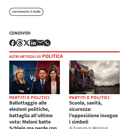
movimento 5 stelle
CONDIVIDI
POLITICA
ALTRI ARTICOLI DI
PARTITI E POLITICI
PARTITI E POLITICI
Ballottaggio alle
Scuola, sanità,
elezioni politiche,
sicurezza:
battaglia all’ultimo
l’opposizione insegue
voto: Meloni batte
i simboli
Schlein ma perde con
di
Francesco Moriconi