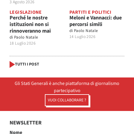
3 Agosto 2026
LEGISLAZIONE
PARTITI E POLITICI
Perché le nostre
Meloni e Vannacci: due
istituzioni non si
percorsi simili
rinnoveranno mai
di
Paolo Natale
14 Luglio 2026
di
Paolo Natale
18 Luglio 2026
TUTTI I POST
Gli Stati Generali è anche piattaforma di giornalismo
partecipativo
VUOI COLLABORARE ?
NEWSLETTER
Nome