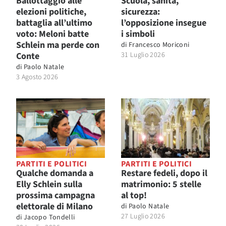
Ballottaggio alle
Scuola, sanità,
elezioni politiche,
sicurezza:
battaglia all’ultimo
l’opposizione insegue
voto: Meloni batte
i simboli
Schlein ma perde con
di
Francesco Moriconi
Conte
31 Luglio 2026
di
Paolo Natale
3 Agosto 2026
PARTITI E POLITICI
PARTITI E POLITICI
Qualche domanda a
Restare fedeli, dopo il
Elly Schlein sulla
matrimonio: 5 stelle
prossima campagna
al top!
elettorale di Milano
di
Paolo Natale
27 Luglio 2026
di
Jacopo Tondelli