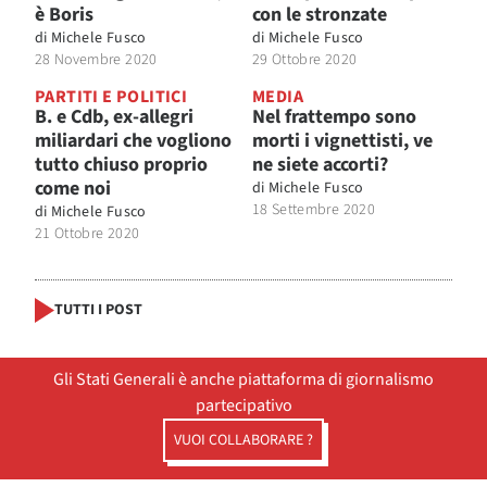
è Boris
con le stronzate
di
Michele Fusco
di
Michele Fusco
28 Novembre 2020
29 Ottobre 2020
PARTITI E POLITICI
MEDIA
B. e Cdb, ex-allegri
Nel frattempo sono
miliardari che vogliono
morti i vignettisti, ve
tutto chiuso proprio
ne siete accorti?
come noi
di
Michele Fusco
18 Settembre 2020
di
Michele Fusco
21 Ottobre 2020
TUTTI I POST
Gli Stati Generali è anche piattaforma di giornalismo
partecipativo
VUOI COLLABORARE ?