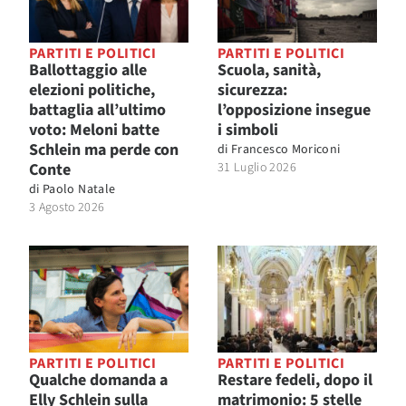
PARTITI E POLITICI
PARTITI E POLITICI
Ballottaggio alle
Scuola, sanità,
elezioni politiche,
sicurezza:
battaglia all’ultimo
l’opposizione insegue
voto: Meloni batte
i simboli
Schlein ma perde con
di
Francesco Moriconi
Conte
31 Luglio 2026
di
Paolo Natale
3 Agosto 2026
PARTITI E POLITICI
PARTITI E POLITICI
Qualche domanda a
Restare fedeli, dopo il
Elly Schlein sulla
matrimonio: 5 stelle