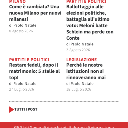
MILANO
PARTITI E POLITICI
Come è cambiata? Una
Ballottaggio alle
nuova Milano per nuovi
elezioni politiche,
milanesi
battaglia all’ultimo
voto: Meloni batte
di
Paolo Natale
8 Agosto 2026
Schlein ma perde con
Conte
di
Paolo Natale
3 Agosto 2026
PARTITI E POLITICI
LEGISLAZIONE
Restare fedeli, dopo il
Perché le nostre
matrimonio: 5 stelle al
istituzioni non si
top!
rinnoveranno mai
di
Paolo Natale
di
Paolo Natale
27 Luglio 2026
18 Luglio 2026
TUTTI I POST
Gli Stati Generali è anche piattaforma di giornalismo