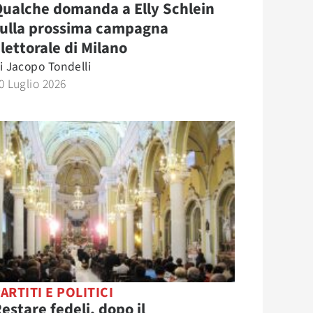
ualche domanda a Elly Schlein
sulla prossima campagna
lettorale di Milano
i
Jacopo Tondelli
0 Luglio 2026
ARTITI E POLITICI
estare fedeli, dopo il