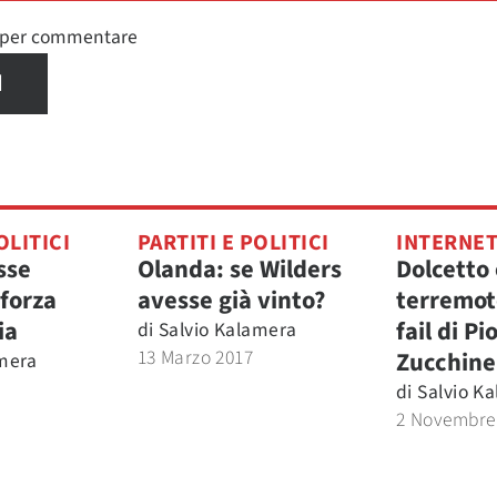
n per commentare
I
OLITICI
PARTITI E POLITICI
INTERNE
sse
Olanda: se Wilders
Dolcetto 
 forza
avesse già vinto?
terremoto
ia
fail di P
di
Salvio Kalamera
13 Marzo 2017
Zucchine
amera
di
Salvio K
2 Novembre