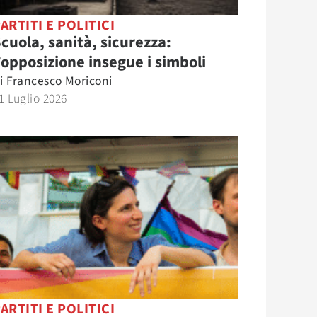
ARTITI E POLITICI
cuola, sanità, sicurezza:
’opposizione insegue i simboli
i
Francesco Moriconi
1 Luglio 2026
ARTITI E POLITICI