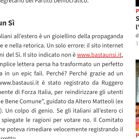
segretario del Partito Democratico.
P
S
un Sì
l
d
aliani all’estero è un gioiellino della propaganda
3
 e nella retorica. Un solo errore: il sito internet
i del Sì. Il sito indicato non è
www.bastaunsi.it
,
mplice lettera persa ha trasformato un perfetto
 in un epic fail. Perché? Perché grazie ad un
www.bastausi.it è stato registrato da Ruggero
nte di Forza Italia, per reindirizzare gli utenti
one Bene Comune”, guidato da Altero Matteoli (ex
 Un colpo di genio. Se gli italiani all’estero ci
spiegate le ragioni per votare no. Il Comitato
e poteva rimediare velocemente registrando il
P
orretto.