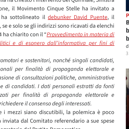
lia ha chiesto l’intervento del Quirinale, Sinistra
one, il Movimento Cinque Stelle ha invitato a
P
 ha sottolineato il
debunker David Puente
, il
B
se e solo se gli indirizzi sono ricavati da elenchi
b
 ha chiarito con il “
Provvedimento in materia di
b
litici e di esonero dall’informativa per fini di
d
3
promotori e sostenitori, nonché singoli candidati,
onali per finalità di propaganda elettorale e
sione di consultazioni politiche, amministrative
e di candidati. I dati personali estratti da fonti
zati per finalità di propaganda elettorale e
ichiedere il consenso degli interessati.
 i mezzi siano discutibili, la polemica è poco
ta inviata dal Comitato referendario a sue spese