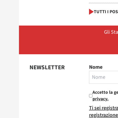
TUTTI I PO
Gli St
NEWSLETTER
Nome
Accetto la g
privacy.
Ti sei regist
registrazione