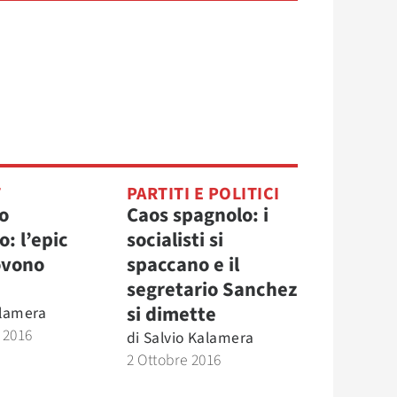
T
PARTITI E POLITICI
o
Caos spagnolo: i
: l’epic
socialisti si
iovono
spaccano e il
segretario Sanchez
si dimette
alamera
 2016
di
Salvio Kalamera
2 Ottobre 2016