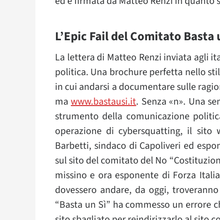
ed è firmata da Matteo Renzi in quanto 
L’Epic Fail del Comitato Basta 
La lettera di Matteo Renzi inviata agli it
politica. Una brochure perfetta nello stile
in cui andarsi a documentare sulle ragion
ma
www.bastausi.it
. Senza «n». Una se
strumento della comunicazione politica
operazione di cybersquatting, il sito 
Barbetti, sindaco di Capoliveri ed espone
sul sito del comitato del No “Costituzi
missino e ora esponente di Forza Italia).
dovessero andare, da oggi, troveranno 
“Basta un Sì” ha commesso un errore ch
sito sbagliato per reindirizzarlo al sito c