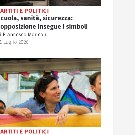
ARTITI E POLITICI
cuola, sanità, sicurezza:
’opposizione insegue i simboli
i
Francesco Moriconi
1 Luglio 2026
ARTITI E POLITICI