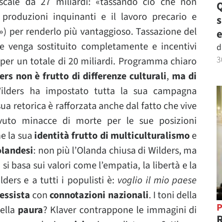
cale da 27 miliardi: «tassando ciò che non
Q
 produzioni inquinanti e il lavoro precario e
») per renderlo più vantaggioso. Tassazione del
e
 venga sostituito completamente e incentivi
d
3
 per un totale di 20 miliardi. Programma chiaro
ers non è frutto di differenze culturali
,
ma di
Wilders ha impostato tutta la sua campagna
sua retorica è rafforzata anche dal fatto che vive
vuto minacce di morte per le sue posizioni
ne la sua
identità frutto di multiculturalismo
e
 olandesi
: non più l’Olanda chiusa di Wilders, ma
 si basa sui valori come l’empatia, la libertà e la
ders e a tutti i populisti è:
voglio il mio paese
essista
con
connotazioni nazionali
. I toni della
P
ella
paura
? Klaver contrappone le immagini di
R