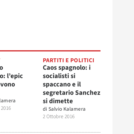
T
PARTITI E POLITICI
o
Caos spagnolo: i
: l’epic
socialisti si
iovono
spaccano e il
segretario Sanchez
si dimette
alamera
 2016
di
Salvio Kalamera
2 Ottobre 2016