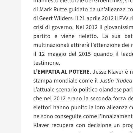
manifesto elettorale dei GroenLinks, si 
di Mark Rutte guidato da un’alleanza c
di Geert Wilders. Il 21 aprile 2012 il PVV 
crisi di governo. Nel 2012 il giovaniss
partito e viene rieletto. La sua batt
multinazionali attirerà l’attenzione dei m
il 12 maggio del 2015 quando il lea
testimone.
L’EMPATIA AL POTERE
. Jesse Klaver è 
stampa mondiale come il
Justin Trude
L’attuale scenario politico olandese parla
che nel 2012 erano la seconda forza de
elettori hanno punito la loro alleanza c
ne sono conseguite come l’innalzamento d
Klaver recupera con decisione un prog