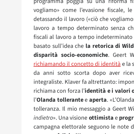
programma poggia su una riforma fis
vogliamo» come l’evasione fiscale, le
detassando il lavoro («ciò che vogliamo
lavoro a tempo determinato senza che
fiscali al lavoro a tempo indeterminato
basato sull’idea che
la retorica di Wild
disparità socio-economiche
. Geert 
richiamando il concetto di identità
e la 
da anni sotto scorta dopo aver rice
integraliste. Klaver fa altrettanto: impo
richiama con forza l’
identità e i valori
l’
Olanda tollerante
e
aperta
. «L’Olanda
tolleranza. Il mio messaggio a Geert Wil
indietro
». Una visione
ottimista
e
progr
campagna elettorale seguono le note d