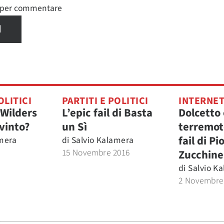
n per commentare
I
OLITICI
PARTITI E POLITICI
INTERNE
 Wilders
L’epic fail di Basta
Dolcetto 
vinto?
un Sì
terremoto
fail di P
amera
di
Salvio Kalamera
15 Novembre 2016
Zucchine
di
Salvio K
2 Novembre