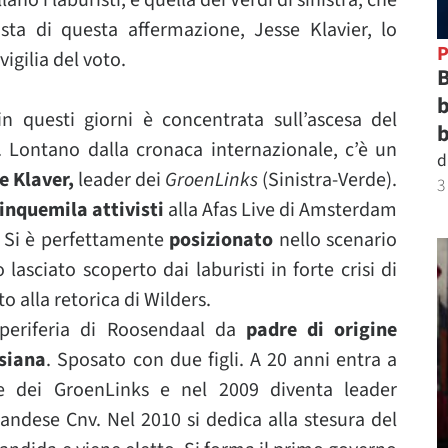
no i laburisti, è quella dei Verdi di sinistra, che
sta di questa affermazione, Jesse Klavier, lo
P
vigilia del voto.
B
b
n questi giorni è concentrata sull’ascesa del
b
. Lontano dalla cronaca internazionale, c’è un
d
e Klaver,
leader dei
GroenLinks
(Sinistra-Verde).
3
cinquemila attivisti
alla Afas Live di Amsterdam
. Si è perfettamente
posizionato
nello scenario
lasciato scoperto dai laburisti in forte crisi di
 alla retorica di Wilders.
 periferia di Roosendaal da
padre di origine
siana
. Sposato con due figli. A 20 anni entra a
ile dei GroenLinks e nel 2009 diventa leader
landese Cnv. Nel 2010 si dedica alla stesura del