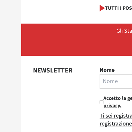
TUTTI I PO
Gli St
NEWSLETTER
Nome
Accetto la g
privacy.
Ti sei regist
registrazione