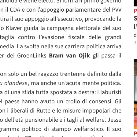
candida e viene eletto. Si forma il primo governo
on il CDA e con l’appoggio parlamentare del PVV
P
S
ritira il suo appoggio all’esecutivo, provocando la
l
imo Klaver guida la campagna elettorale del suo
d
aglia contro l’evasione fiscale delle grandi
3
edia. La svolta nella sua carriera politica arriva
der dei GroenLinks
Bram van Ojik
gli passa il
non solo un bel ragazzo trentenne definito dalla
au olandese
, ma anche un’acuta mente politica.
 di una sfida tutta spostata a destra: i laburisti
l paese hanno avuto un crollo di consensi. Gli
on i liberali di Rutte e le misure impopolari che
ell’età pensionabile e i tagli al welfare. Jesse
ramma politico di stampo welfaristico. Il suo
P