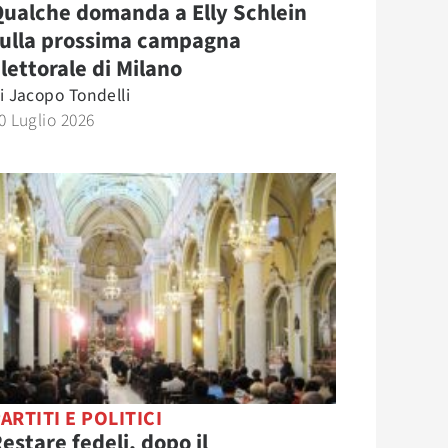
ualche domanda a Elly Schlein
sulla prossima campagna
lettorale di Milano
i
Jacopo Tondelli
0 Luglio 2026
ARTITI E POLITICI
estare fedeli, dopo il