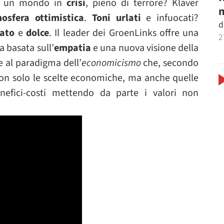
no un mondo in
crisi
, pieno di terrore? Klaver
m
osfera ottimistica
.
Toni urlati
e infuocati?
d
cato
e
dolce
. Il leader dei GroenLinks offre una
2
a basata sull’
empatia
e una nuova visione della
e al paradigma dell’
economicismo
che, secondo
non solo le scelte economiche, ma anche quelle
nefici-costi mettendo da parte i valori non