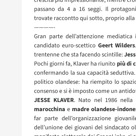
crescita più impressionante, mentre crolla
passano da 4 a 16 seggi. Il protagoni
trovate raccontto qui sotto, proprio alla 
————-
Gran parte dell’attenzione mediatica i
candidato euro-scettico
Geert Wilders
trentenne che sta facendo scintille:
Jess
Pochi giorni fa, Klaver ha riunito
più di 
confermando la sua capacità seduttiva
politico olandese: ha riempito lo spazio 
consenso e si è imposto come un antidoto
JESSE KLAVER
. Nato nel 1986 nella
marocchina
e
madre olandese-indone
far parte dell’organizzazione giovan
dell’unione dei giovani del sindacato o