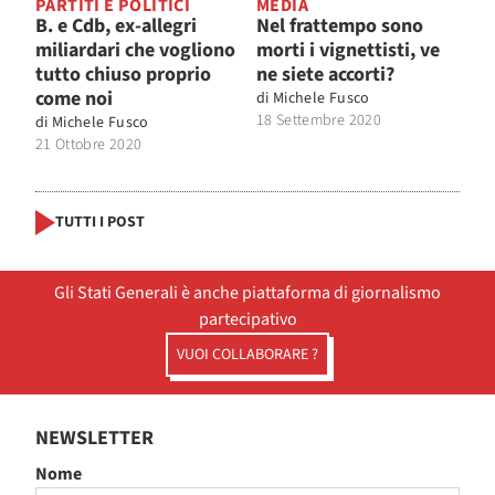
PARTITI E POLITICI
MEDIA
B. e Cdb, ex-allegri
Nel frattempo sono
miliardari che vogliono
morti i vignettisti, ve
tutto chiuso proprio
ne siete accorti?
come noi
di
Michele Fusco
18 Settembre 2020
di
Michele Fusco
21 Ottobre 2020
TUTTI I POST
Gli Stati Generali è anche piattaforma di giornalismo
partecipativo
VUOI COLLABORARE ?
NEWSLETTER
Nome