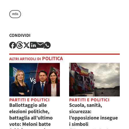
m5s
CONDIVIDI
POLITICA
ALTRI ARTICOLI DI
PARTITI E POLITICI
PARTITI E POLITICI
Ballottaggio alle
Scuola, sanità,
elezioni politiche,
sicurezza:
battaglia all’ultimo
l’opposizione insegue
voto: Meloni batte
i simboli