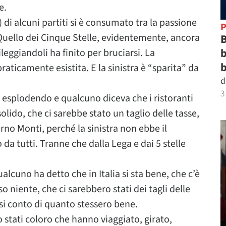
e.
 di alcuni partiti si è consumato tra la passione
P
 Quello dei Cinque Stelle, evidentemente, ancora
B
b
eggiandoli ha finito per bruciarsi. La
b
aticamente esistita. E la sinistra è “sparita” da
d
3
a esplodendo e qualcuno diceva che i ristoranti
olido, che ci sarebbe stato un taglio delle tasse,
verno Monti, perché la sinistra non ebbe il
 da tutti. Tranne che dalla Lega e dai 5 stelle
lcuno ha detto che in Italia si sta bene, che c’è
o niente, che ci sarebbero stati dei tagli delle
rsi conto di quanto stessero bene.
o stati coloro che hanno viaggiato, girato,