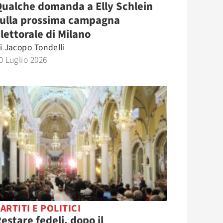
ualche domanda a Elly Schlein
sulla prossima campagna
lettorale di Milano
i
Jacopo Tondelli
0 Luglio 2026
ARTITI E POLITICI
estare fedeli, dopo il