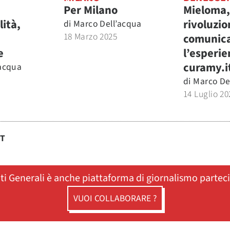
Per Milano
Mieloma,
ità,
rivoluzio
di
Marco Dell’acqua
18 Marzo 2025
comunica
e
l’esperie
curamy.i
’acqua
di
Marco De
14 Luglio 20
ST
ati Generali è anche piattaforma di giornalismo partec
VUOI COLLABORARE ?