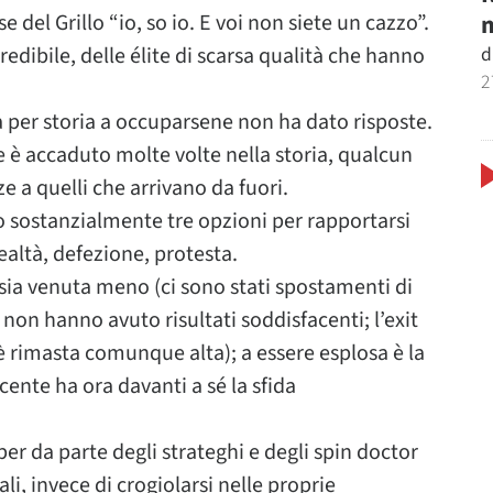
m
del Grillo “io, so io. E voi non siete un cazzo”.
d
redibile, delle élite di scarsa qualità che hanno
2
a per storia a occuparsene non ha dato risposte.
me è accaduto molte volte nella storia, qualcun
e a quelli che arrivano da fuori.
o sostanzialmente tre opzioni per rapportarsi
Lealtà, defezione, protesta.
sia venuta meno (ci sono stati spostamenti di
 non hanno avuto risultati soddisfacenti; l’exit
a è rimasta comunque alta); a essere esplosa è la
cente ha ora davanti a sé la sfida
r da parte degli strateghi e degli spin doctor
i, invece di crogiolarsi nelle proprie