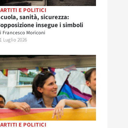
ARTITI E POLITICI
cuola, sanità, sicurezza:
’opposizione insegue i simboli
i
Francesco Moriconi
1 Luglio 2026
ARTITI E POLITICI