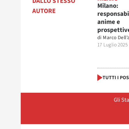
DALLO STESSO
Milano:
AUTORE
responsabil
anime e
prospettiv
di
Marco Dell
17 Luglio 2025
TUTTI I PO
Gli St