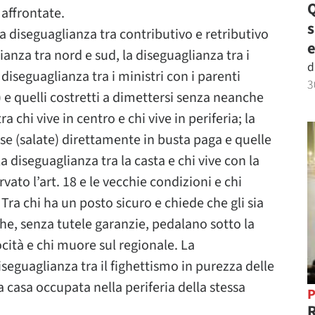
Q
 affrontate.
la diseguaglianza tra contributivo e retributivo
e
anza tra nord e sud, la diseguaglianza tra i
d
 diseguaglianza tra i ministri con i parenti
3
o) e quelli costretti a dimettersi senza neanche
a chi vive in centro e chi vive in periferia; la
sse (salate) direttamente in busta paga e quelle
la diseguaglianza tra la casta e chi vive con la
ato l’art. 18 e le vecchie condizioni e chi
 Tra chi ha un posto sicuro e chiede che gli sia
che, senza tutele garanzie, pedalano sotto la
ocità e chi muore sul regionale. La
seguaglianza tra il fighettismo in purezza delle
la casa occupata nella periferia della stessa
P
R