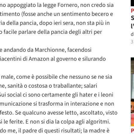
anno appoggiato la legge Fornero, non credo sia
P
entimento (fosse anche un sentimento becero e
S
ia della pancia, dopo ieri sera, non sta più in
l
facile parlare della pancia degli altri per
d
3
aese andando da Marchionne, facendosi
acentini di Amazon al governo e silurando
a male, come è possibile che nessuno se ne sia
e, sanità o costosa o traballante; salari
ui social ci sono certamente gli hater e i leoni
comunicazione si trasforma in interazione e non
sto. Se qualcuno avesse letto, ascoltato, visto
 le ferite. E non si dia la colpa agli algoritmi.
 me, il padre di questi risultati; la madre è
P