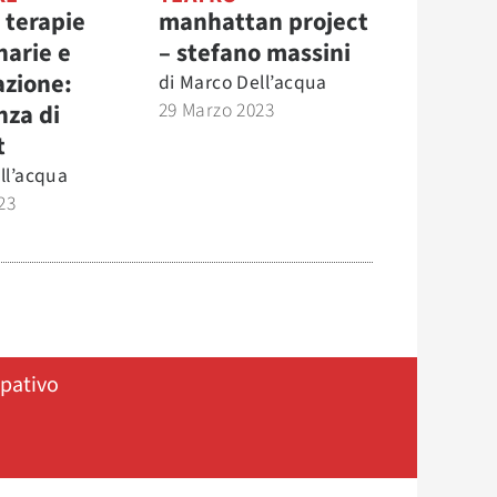
 terapie
manhattan project
narie e
– stefano massini
zione:
di
Marco Dell’acqua
29 Marzo 2023
nza di
t
ll’acqua
23
ipativo