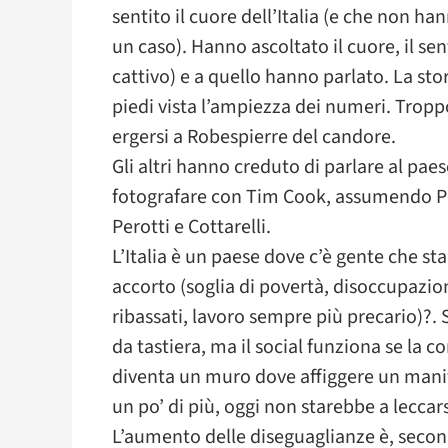
sentito il cuore dell’Italia (e che non h
un caso). Hanno ascoltato il cuore, il s
cattivo) e a quello hanno parlato. La stor
piedi vista l’ampiezza dei numeri. Troppo 
ergersi a Robespierre del candore.
Gli altri hanno creduto di parlare al p
fotografare con Tim Cook, assumendo Pi
Perotti e Cottarelli.
L’Italia è un paese dove c’è gente che st
accorto (soglia di povertà, disoccupazion
ribassati, lavoro sempre più precario)?. S
da tastiera, ma il social funziona se la 
diventa un muro dove affiggere un manife
un po’ di più, oggi non starebbe a leccarsi
L’aumento delle diseguaglianze è, secondo