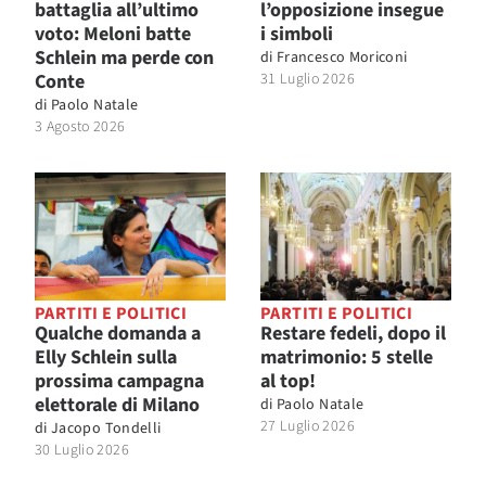
battaglia all’ultimo
l’opposizione insegue
voto: Meloni batte
i simboli
Schlein ma perde con
di
Francesco Moriconi
Conte
31 Luglio 2026
di
Paolo Natale
3 Agosto 2026
PARTITI E POLITICI
PARTITI E POLITICI
Qualche domanda a
Restare fedeli, dopo il
Elly Schlein sulla
matrimonio: 5 stelle
prossima campagna
al top!
elettorale di Milano
di
Paolo Natale
27 Luglio 2026
di
Jacopo Tondelli
30 Luglio 2026