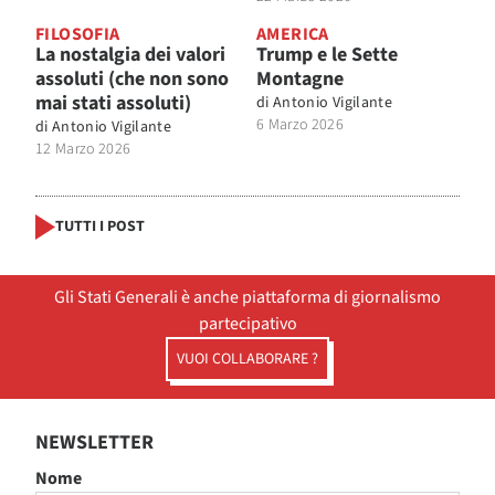
FILOSOFIA
AMERICA
La nostalgia dei valori
Trump e le Sette
assoluti (che non sono
Montagne
mai stati assoluti)
di
Antonio Vigilante
6 Marzo 2026
di
Antonio Vigilante
12 Marzo 2026
TUTTI I POST
Gli Stati Generali è anche piattaforma di giornalismo
partecipativo
VUOI COLLABORARE ?
NEWSLETTER
Nome