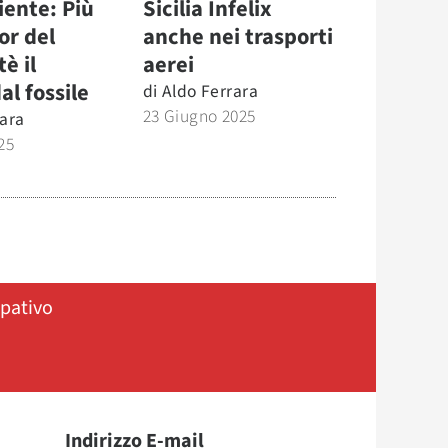
iente: Più
Sicilia Infelix
lor del
anche nei trasporti
è il
aerei
al fossile
di
Aldo Ferrara
23 Giugno 2025
rara
25
ipativo
Indirizzo E-mail