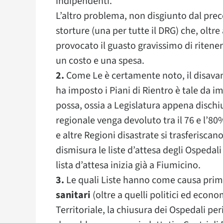
indipendenti.
L’altro problema, non disgiunto dal prece
storture (una per tutte il DRG) che, oltr
provocato il guasto gravissimo di ritene
un costo e una spesa.
2.
Come Le è certamente noto, il disavan
ha imposto i Piani di Rientro è tale da i
possa, ossia a Legislatura appena dischiu
regionale venga devoluto tra il 76 e l’80%
e altre Regioni disastrate si trasferiscan
dismisura le liste d’attesa degli Ospedal
lista d’attesa inizia già a Fiumicino.
3.
Le quali Liste hanno come causa primar
sanitari
(oltre a quelli politici ed econo
Territoriale, la chiusura dei Ospedali per