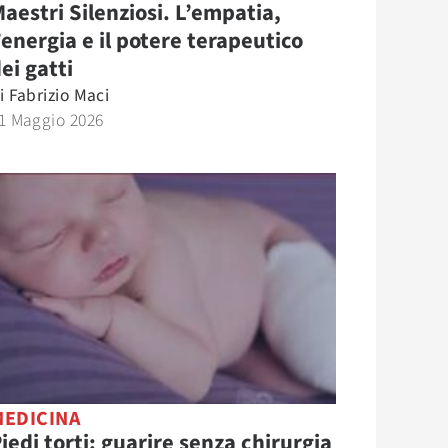
aestri Silenziosi. L’empatia,
’energia e il potere terapeutico
ei gatti
i
Fabrizio Maci
1 Maggio 2026
MEDICINA
iedi torti: guarire senza chirurgia