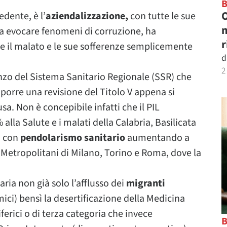
O
dente, è l’
aziendalizzazione,
con tutte le sue
m
e a evocare fenomeni di corruzione, ha
r
re il malato e le sue sofferenze semplicemente
d
2
zo del Sistema Sanitario Regionale (SSR) che
mporre una revisione del Titolo V appena si
sa. Non è concepibile infatti che il PIL
 alla Salute e i malati della Calabria, Basilicata
o con
pendolarismo sanitario
aumentando a
i Metropolitani di Milano, Torino e Roma, dove la
ia non già solo l’afflusso dei
migranti
mici) bensì la desertificazione della Medicina
iferici o di terza categoria che invece