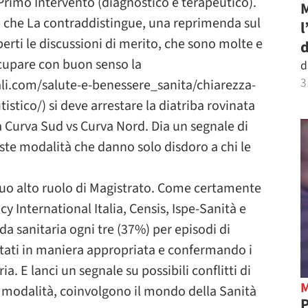
 Primo Intervento (diagnostico e terapeutico).
M
e che La contraddistingue, una reprimenda sul
l
erti le discussioni di merito, che sono molte e
d
ccupare con buon senso la
d
3
ali.com/salute-e-benessere_sanita/chiarezza-
stico/) si deve arrestare la diatriba rovinata
la Curva Sud vs Curva Nord. Dia un segnale di
este modalità che danno solo disdoro a chi le
Suo alto ruolo di Magistrato. Come certamente
y International Italia, Censis, Ispe-Sanità e
a sanitaria ogni tre (37%) per episodi di
ontati in maniera appropriata e confermando i
ia. E lanci un segnale su possibili conflitti di
se modalità, coinvolgono il mondo della Sanità
P