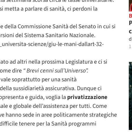
la settimana scorsa circa le tasse universitarie.
 metta a parlare di sanità, ci perdoni la
P
ne della Commissione Sanità del Senato in cui si
c
orsioni del Sistema Sanitario Nazionale.
d
universita-scienze/giu-le-mani-dallart-32-
1
o ad altri nella prossima Legislatura e ci si
Come dire
“ Brevi cenni sull’Universo”.
 vale soprattutto per una sanità
della sussidiarietà assicurativa. Dunque ci
ppresenta e guida, voglia la
privatizzazione
ale e globale dell’assistenza per tutti. Come
ive hanno sede in aree politicamente strategiche
difficile tenere per la Sanità programmi