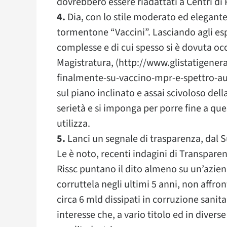
dovrebbero essere riadattati a Centri di
4.
Dia, con lo stile moderato ed elegant
tormentone “Vaccini”. Lasciando agli esp
complesse e di cui spesso si è dovuta o
Magistratura, (http://www.glistatigener
finalmente-su-vaccino-mpr-e-spettro-auti
sul piano inclinato e assai scivoloso del
serietà e si imponga per porre fine a qu
utilizza.
5.
Lanci un segnale di trasparenza, dal 
Le è noto, recenti indagini di Transparenc
Rissc puntano il dito almeno su un’aziend
corruttela negli ultimi 5 anni, non affr
circa 6 mld dissipati in corruzione sanitar
interesse che, a vario titolo ed in diver