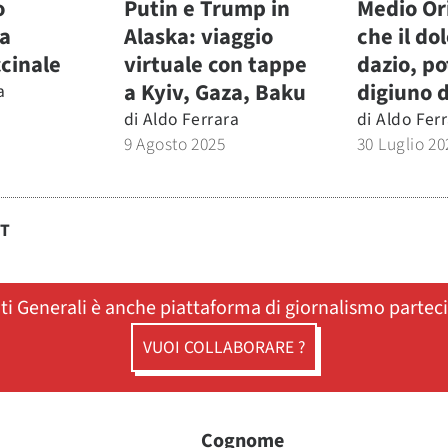
o
Putin e Trump in
Medio Or
a
Alaska: viaggio
che il do
ccinale
virtuale con tappe
dazio, pot
a Kyiv, Gaza, Baku
digiuno d
a
5
di
Aldo Ferrara
di
Aldo Fer
9 Agosto 2025
30 Luglio 20
ST
ati Generali è anche piattaforma di giornalismo partec
VUOI COLLABORARE ?
Cognome