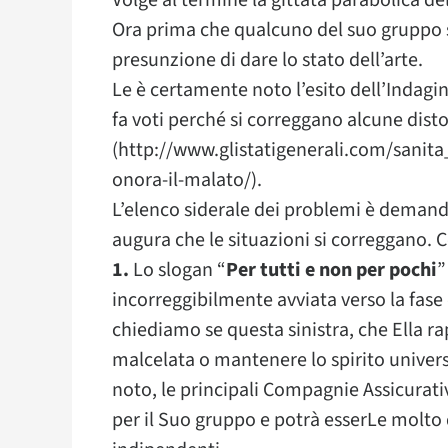
Volge al termine la gittata parabolica del
Ora prima che qualcuno del suo gruppo si
presunzione di dare lo stato dell’arte.
Le è certamente noto l’esito dell’Indagi
fa voti perché si correggano alcune dist
(http://www.glistatigenerali.com/sanita_
onora-il-malato/).
L’elenco siderale dei problemi è demandat
augura che le situazioni si correggano. 
1.
Lo slogan “
Per tutti e non per pochi
”
incorreggibilmente avviata verso la fase 
chiediamo se questa sinistra, che Ella ra
malcelata o mantenere lo spirito univers
noto, le principali Compagnie Assicurat
per il Suo gruppo e potrà esserLe molto 