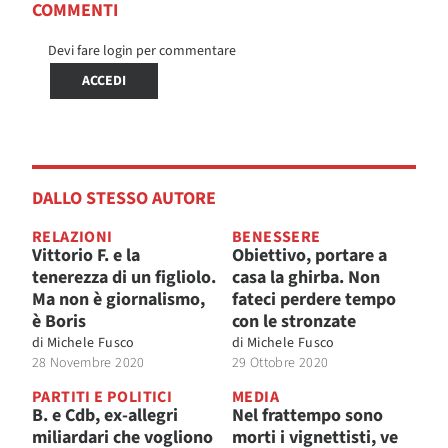
COMMENTI
Devi fare login per commentare
ACCEDI
DALLO STESSO AUTORE
RELAZIONI
BENESSERE
Vittorio F. e la
Obiettivo, portare a
tenerezza di un figliolo.
casa la ghirba. Non
Ma non è giornalismo,
fateci perdere tempo
è Boris
con le stronzate
di
Michele Fusco
di
Michele Fusco
28 Novembre 2020
29 Ottobre 2020
PARTITI E POLITICI
MEDIA
B. e Cdb, ex-allegri
Nel frattempo sono
miliardari che vogliono
morti i vignettisti, ve